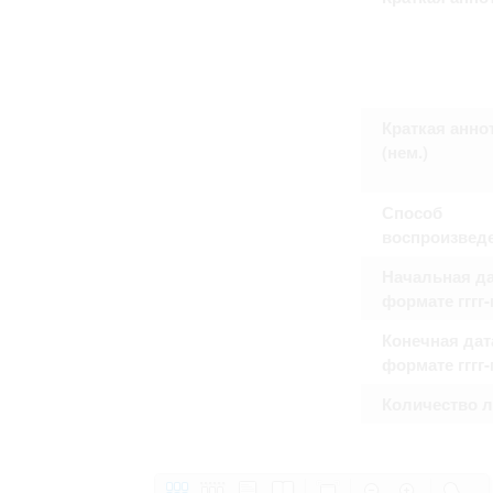
Право на ознакомление с документами
принятия условий настоящего соглаш
Краткая анно
(нем.)
Способ
воспроизвед
Начальная да
формате гггг
Конечная дат
формате гггг
Количество 