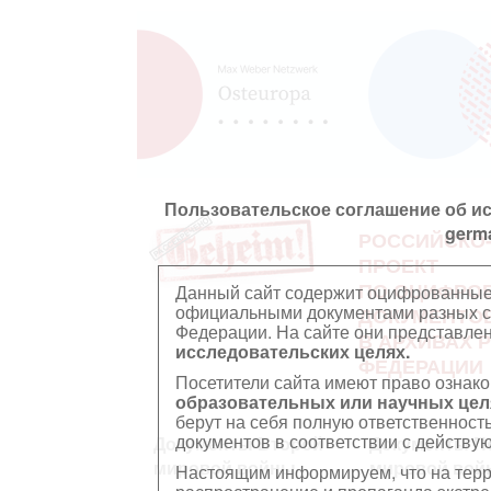
Пользовательское соглашение об и
germ
РОССИЙСКО
ПРОЕКТ
ПО ОЦИФРО
Данный сайт содержит оцифрованные
официальными документами разных ст
ДОКУМЕНТО
Федерации. На сайте они представл
В АРХИВАХ 
исследовательских целях.
ФЕДЕРАЦИИ
Посетители сайта имеют право ознако
образовательных или научных цел
берут на себя полную ответственност
документов в соответствии с действ
Документы Второй
Документы П
мировой войны
мировой вой
Настоящим информируем, что на тер