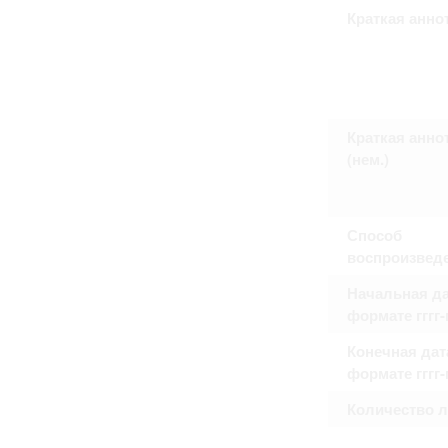
Право на ознакомление с документами
Краткая анно
принятия условий настоящего соглаш
Краткая анно
(нем.)
Способ
воспроизвед
Начальная да
формате гггг
Конечная дат
формате гггг
Количество 