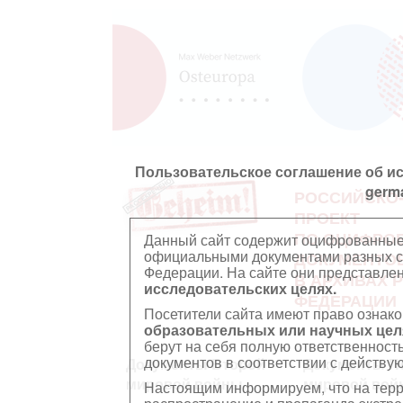
Пользовательское соглашение об и
germ
РОССИЙСКО
ПРОЕКТ
ПО ОЦИФРО
Данный сайт содержит оцифрованные
официальными документами разных ст
ДОКУМЕНТО
Федерации. На сайте они представл
В АРХИВАХ 
исследовательских целях.
ФЕДЕРАЦИИ
Посетители сайта имеют право ознако
образовательных или научных цел
берут на себя полную ответственност
документов в соответствии с действ
Документы Второй
Документы П
мировой войны
мировой вой
Настоящим информируем, что на тер