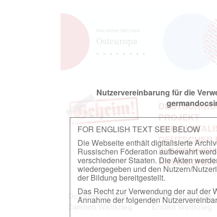
Nutzervereinbarung für die Ver
germandocsin
DEUTSCH-RU
PROJEKT
ZUR DIGITAL
FOR ENGLISH TEXT SEE BELOW
DEUTSCHER
Die Webseite enthält digitalisierte Arch
IN ARCHIVEN
Russischen Föderation aufbewahrt werden.
verschiedener Staaten. Die Akten werde
RUSSISCHEN
wiedergegeben und den Nutzern/Nutzeri
der Bildung bereitgestellt.
Das Recht zur Verwendung der auf der We
Dokumente zum
Dokumente zum
Annahme der folgenden Nutzervereinbaru
Zweiten Weltkrieg
Ersten Weltkrieg