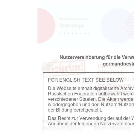
Nutzervereinbarung für die Ver
germandocsin
DEUTSCH-RU
PROJEKT
ZUR DIGITAL
FOR ENGLISH TEXT SEE BELOW
DEUTSCHER
Die Webseite enthält digitalisierte Arch
IN ARCHIVEN
Russischen Föderation aufbewahrt werden.
verschiedener Staaten. Die Akten werde
RUSSISCHEN
wiedergegeben und den Nutzern/Nutzeri
der Bildung bereitgestellt.
Das Recht zur Verwendung der auf der We
Dokumente zum
Dokumente zum
Annahme der folgenden Nutzervereinbaru
Zweiten Weltkrieg
Ersten Weltkrieg