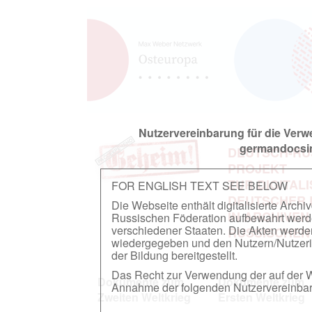
Nutzervereinbarung für die Ver
germandocsin
DEUTSCH-RU
PROJEKT
ZUR DIGITAL
FOR ENGLISH TEXT SEE BELOW
DEUTSCHER
Die Webseite enthält digitalisierte Arch
IN ARCHIVEN
Russischen Föderation aufbewahrt werden.
verschiedener Staaten. Die Akten werde
RUSSISCHEN
wiedergegeben und den Nutzern/Nutzeri
der Bildung bereitgestellt.
Das Recht zur Verwendung der auf der We
Dokumente zum
Dokumente zum
Annahme der folgenden Nutzervereinbaru
Zweiten Weltkrieg
Ersten Weltkrieg