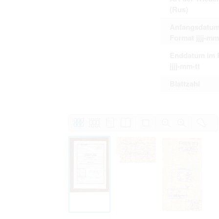
(Rus)
Anfangsdatum
Format jjjj-mm
Enddatum im 
jjjj-mm-tt
Blattzahl