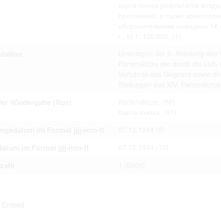
карта-схема результатов возду
ta contained in documents published at the website shall not be subject
 or transfer to third parties in whatever form.
противника, а также артиллери
 to private life of particular individuals, their private relations and prop
оборонительным позициям 14-го
ay otherwise be used in anonymous form only.
г., М 1: 100 000.
(1)
rsons that are historical figures of contemporary history or public offic
of their duties) these requirements are only applicable to their private 
s notion. Otherwise, the user assumes the obligation to duly treat infor
tation
Unterlagen der Ic-Abteilung de
ion.
Kartenskizze der durch die Luft
 of documents related to individuals is not allowed.
Verbände des Gegners sowie der Ar
umes legal responsibility before affected parties in case privacy or rul
Stellungen des XIV. Panzerkorp
subject to data protection are breached. Individuals or organizations inv
uction shall be free from all and any liability for breach of the above r
der Wiedergabe (Rus)
Kartenskizze.
(88)
Карта-схема.
(81)
ngsdatum im Format jjjj-mm-tt
07.12.1944
(9)
iliarize with documents made available at the website arises on
 hereof.
atum im Format jjjj-mm-tt
07.12.1944
(10)
tzahl
1
(6309)
Embed