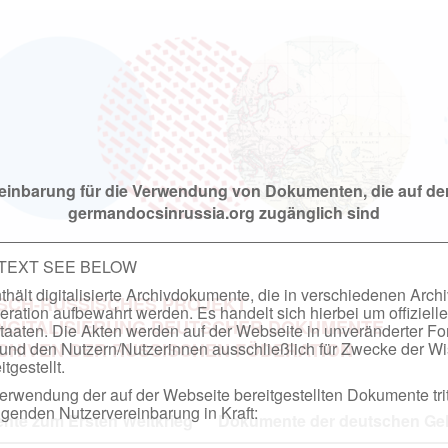
einbarung für die Verwendung von Dokumenten, die auf de
germandocsinrussia.org zugänglich sind
 TEXT SEE BELOW
hält digitalisierte Archivdokumente, die in verschiedenen Arch
SCH-RUSSISCHES PROJEKT
ation aufbewahrt werden. Es handelt sich hierbei um offizielle
DIGITALISIERUNG DEUTSCHER DOKUMENTE
taaten. Die Akten werden auf der Webseite in unveränderter F
nd den Nutzern/Nutzerinnen ausschließlich für Zwecke der Wi
RCHIVEN DER RUSSISCHEN FÖDERATION
tgestellt.
rwendung der auf der Webseite bereitgestellten Dokumente trit
genden Nutzervereinbarung in Kraft:
te zum Ersten Weltkrieg
Dokumente der deutschen Geh