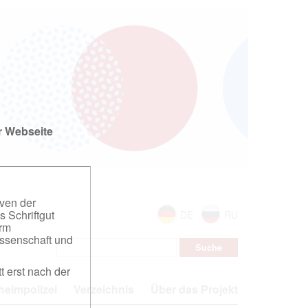
r Webseite
iven der
s Schriftgut
DE
RU
orm
ssenschaft und
t erst nach der
eimpolizei
Verzeichnis
Über das Projekt