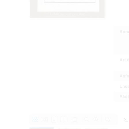
Personal da
distribution
Data related
to use or m
Regarding pe
performance 
sense of thi
Anno
data protect
Reproduction
The user ass
information 
website prod
users.
Art 
Anfa
The right to fam
accept the terms
Endd
Blat