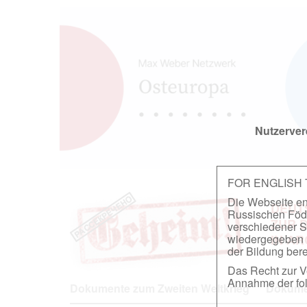
Nutzerver
FOR ENGLISH
Die Webseite ent
DEUT
Russischen Föder
ZUR 
verschiedener S
wiedergegeben u
IN A
der Bildung berei
Das Recht zur Ve
Annahme der fol
Dokumente zum Zweiten Weltkrieg
Dokumen