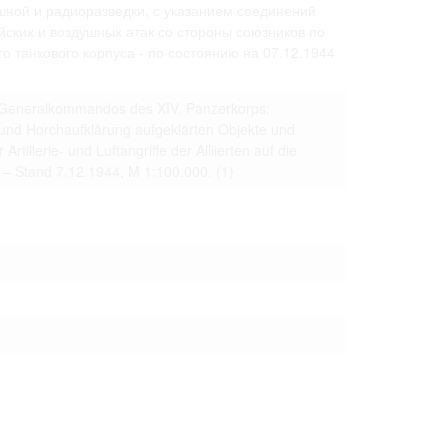
шной и радиоразведки, с указанием соединений
 to copying,
йских и воздушных атак со стороны союзников по
erty are not subject
 танкового корпуса - по состоянию на 07.12.1944
ials (with regard to
life in the narrow
mation subject to
s Generalkommandos des XIV. Panzerkorps:
- und Horchaufklärung aufgeklärten Objekte und
tillerie- und Luftangriffe der Alliierten auf die
es of handling
s – Stand 7.12.1944, M 1:100.000.
(1)
olved in this
ules by website
ly once you