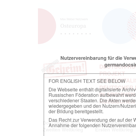
Nutzervereinbarung für die Ver
germandocsin
DEUTSCH-RU
PROJEKT
ZUR DIGITAL
FOR ENGLISH TEXT SEE BELOW
DEUTSCHER
Die Webseite enthält digitalisierte Arch
IN ARCHIVEN
Russischen Föderation aufbewahrt werden.
verschiedener Staaten. Die Akten werde
RUSSISCHEN
wiedergegeben und den Nutzern/Nutzeri
der Bildung bereitgestellt.
Das Recht zur Verwendung der auf der We
Dokumente zum
Dokumente zum
Annahme der folgenden Nutzervereinbaru
Zweiten Weltkrieg
Ersten Weltkrieg