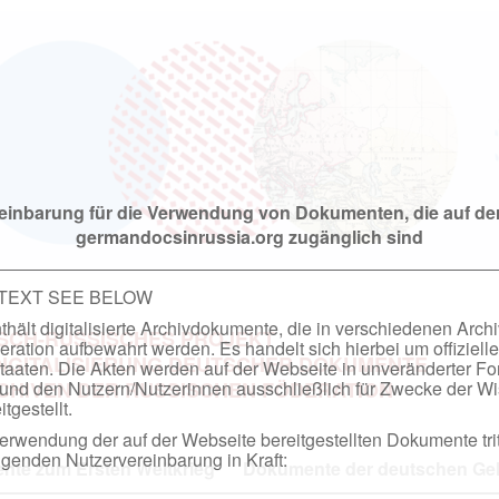
einbarung für die Verwendung von Dokumenten, die auf de
germandocsinrussia.org zugänglich sind
 TEXT SEE BELOW
hält digitalisierte Archivdokumente, die in verschiedenen Arch
SCH-RUSSISCHES PROJEKT
ation aufbewahrt werden. Es handelt sich hierbei um offizielle
DIGITALISIERUNG DEUTSCHER DOKUMENTE
taaten. Die Akten werden auf der Webseite in unveränderter F
nd den Nutzern/Nutzerinnen ausschließlich für Zwecke der Wi
RCHIVEN DER RUSSISCHEN FÖDERATION
tgestellt.
rwendung der auf der Webseite bereitgestellten Dokumente trit
genden Nutzervereinbarung in Kraft:
te zum Ersten Weltkrieg
Dokumente der deutschen Geh