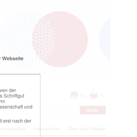
r Webseite
iven der
s Schriftgut
DE
RU
orm
ssenschaft und
t erst nach der
eimpolizei
Verzeichnis
Über das Projekt