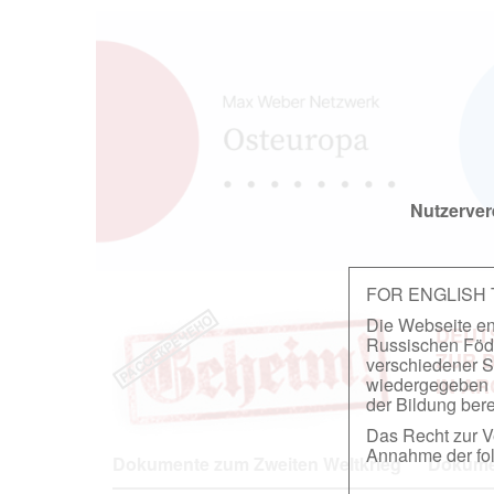
Nutzerver
FOR ENGLISH
Die Webseite ent
DEUT
Russischen Föder
ZUR 
verschiedener S
wiedergegeben u
IN A
der Bildung berei
Das Recht zur Ve
Annahme der fol
Dokumente zum Zweiten Weltkrieg
Dokumen