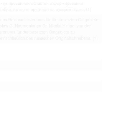
оккупированных областей о формировании
 to copying,
ербии, включая оригинал на русском языке.
(1)
erty are not subject
 des Reichsministeriums für die besetzten Ostgebiete:
ials (with regard to
slaw G. Naumenko an Dr. Nikolai Himpel von der
life in the narrow
mation subject to
steriums für die besetzten Ostgebiete zu
einschließlich des russischen Originalschreibens.
(1)
es of handling
olved in this
ules by website
ly once you