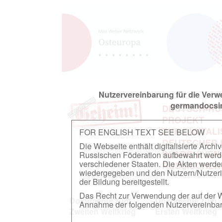
Nutzervereinbarung für die Ver
germandocsin
DEUTSCH-RU
PROJEKT
ZUR DIGITAL
FOR ENGLISH TEXT SEE BELOW
DEUTSCHER
Die Webseite enthält digitalisierte Arch
IN ARCHIVEN
Russischen Föderation aufbewahrt werden.
verschiedener Staaten. Die Akten werde
RUSSISCHEN
wiedergegeben und den Nutzern/Nutzeri
der Bildung bereitgestellt.
Das Recht zur Verwendung der auf der We
Dokumente zum
Dokumente zum
Annahme der folgenden Nutzervereinbaru
Zweiten Weltkrieg
Ersten Weltkrieg