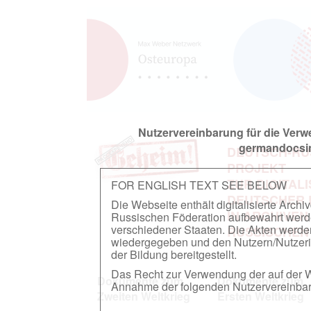
Nutzervereinbarung für die Ver
germandocsin
DEUTSCH-RU
PROJEKT
ZUR DIGITAL
FOR ENGLISH TEXT SEE BELOW
DEUTSCHER
Die Webseite enthält digitalisierte Arch
IN ARCHIVEN
Russischen Föderation aufbewahrt werden.
verschiedener Staaten. Die Akten werde
RUSSISCHEN
wiedergegeben und den Nutzern/Nutzeri
der Bildung bereitgestellt.
Das Recht zur Verwendung der auf der We
Dokumente zum
Dokumente zum
Annahme der folgenden Nutzervereinbaru
Zweiten Weltkrieg
Ersten Weltkrieg