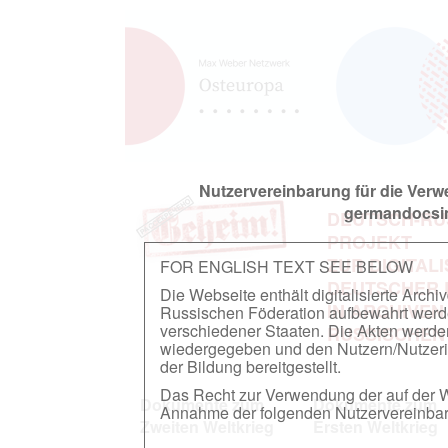
Nutzervereinbarung für die Ver
germandocsin
DEUTSCH-RU
PROJEKT
ZUR DIGITAL
FOR ENGLISH TEXT SEE BELOW
DEUTSCHER
Die Webseite enthält digitalisierte Arch
IN ARCHIVEN
Russischen Föderation aufbewahrt werden.
verschiedener Staaten. Die Akten werde
RUSSISCHEN
wiedergegeben und den Nutzern/Nutzeri
der Bildung bereitgestellt.
Das Recht zur Verwendung der auf der We
Dokumente zum
Dokumente zum
Annahme der folgenden Nutzervereinbaru
Zweiten Weltkrieg
Ersten Weltkrieg