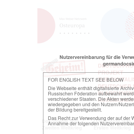
Nutzervereinbarung für die Ver
germandocsin
DEUTSCH-RU
PROJEKT
ZUR DIGITAL
FOR ENGLISH TEXT SEE BELOW
DEUTSCHER
Die Webseite enthält digitalisierte Arch
IN ARCHIVEN
Russischen Föderation aufbewahrt werden.
verschiedener Staaten. Die Akten werde
RUSSISCHEN
wiedergegeben und den Nutzern/Nutzeri
der Bildung bereitgestellt.
Das Recht zur Verwendung der auf der We
Dokumente zum
Dokumente zum
Annahme der folgenden Nutzervereinbaru
Zweiten Weltkrieg
Ersten Weltkrieg