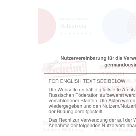
Nutzervereinbarung für die Ver
germandocsin
DEUTSCH-RU
PROJEKT
ZUR DIGITAL
FOR ENGLISH TEXT SEE BELOW
DEUTSCHER
Die Webseite enthält digitalisierte Arch
IN ARCHIVEN
Russischen Föderation aufbewahrt werden.
verschiedener Staaten. Die Akten werde
RUSSISCHEN
wiedergegeben und den Nutzern/Nutzeri
der Bildung bereitgestellt.
Das Recht zur Verwendung der auf der We
Dokumente zum
Dokumente zum
Annahme der folgenden Nutzervereinbaru
Zweiten Weltkrieg
Ersten Weltkrieg