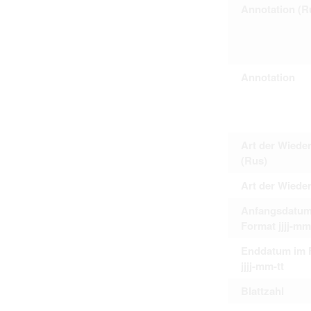
Annotation (R
Personal data contained in documents p
distribution or transfer to third parties 
Data related to private life of particular
to use or may otherwise be used in an
Regarding persons that are historical fi
performance of their duties) these requi
sense of this notion. Otherwise, the use
Annotation
data protection.
Reproduction of documents related to in
The user assumes legal responsibility b
information subject to data protection a
website production shall be free from al
users.
Art der Wiede
(Rus)
Art der Wiede
The right to familiarize with documents 
accept the terms hereof.
Anfangsdatum
Format jjjj-mm
Enddatum im 
jjjj-mm-tt
Blattzahl