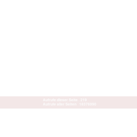
Aufrufe dieser Seite
219
Aufrufe aller Seiten
18376990