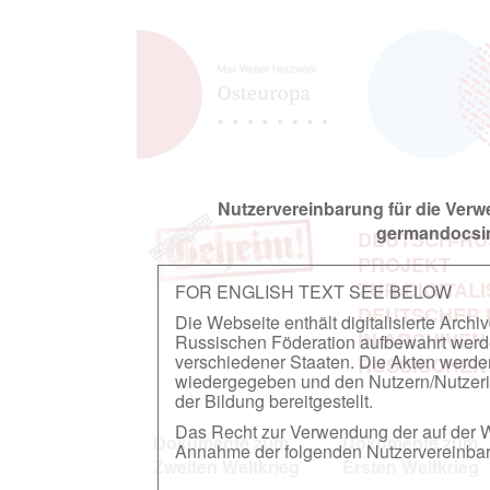
Nutzervereinbarung für die Ver
germandocsin
DEUTSCH-RU
PROJEKT
ZUR DIGITAL
FOR ENGLISH TEXT SEE BELOW
DEUTSCHER
Die Webseite enthält digitalisierte Arch
IN ARCHIVEN
Russischen Föderation aufbewahrt werden.
verschiedener Staaten. Die Akten werde
RUSSISCHEN
wiedergegeben und den Nutzern/Nutzeri
der Bildung bereitgestellt.
Das Recht zur Verwendung der auf der We
Dokumente zum
Dokumente zum
Annahme der folgenden Nutzervereinbaru
Zweiten Weltkrieg
Ersten Weltkrieg