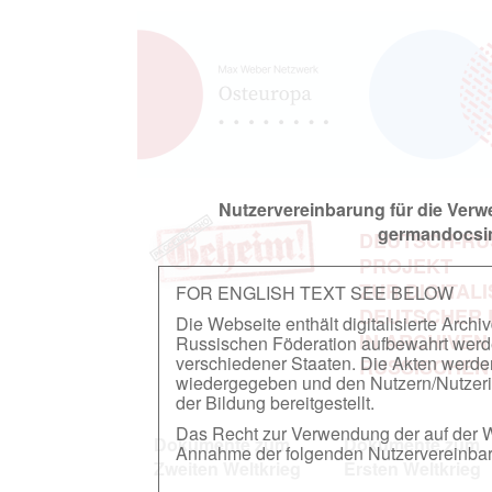
Nutzervereinbarung für die Ver
germandocsin
DEUTSCH-RU
PROJEKT
ZUR DIGITAL
FOR ENGLISH TEXT SEE BELOW
DEUTSCHER
Die Webseite enthält digitalisierte Arch
IN ARCHIVEN
Russischen Föderation aufbewahrt werden.
verschiedener Staaten. Die Akten werde
RUSSISCHEN
wiedergegeben und den Nutzern/Nutzeri
der Bildung bereitgestellt.
Das Recht zur Verwendung der auf der We
Dokumente zum
Dokumente zum
Annahme der folgenden Nutzervereinbaru
Zweiten Weltkrieg
Ersten Weltkrieg