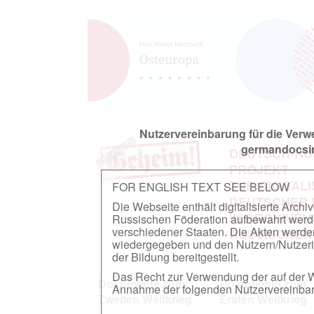
Nutzervereinbarung für die Ver
germandocsin
DEUTSCH-RU
PROJEKT
ZUR DIGITAL
FOR ENGLISH TEXT SEE BELOW
DEUTSCHER
Die Webseite enthält digitalisierte Arch
IN ARCHIVEN
Russischen Föderation aufbewahrt werden.
verschiedener Staaten. Die Akten werde
RUSSISCHEN
wiedergegeben und den Nutzern/Nutzeri
der Bildung bereitgestellt.
Das Recht zur Verwendung der auf der We
Dokumente zum
Dokumente zum
Annahme der folgenden Nutzervereinbaru
Zweiten Weltkrieg
Ersten Weltkrieg