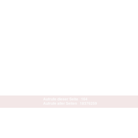
Aufrufe dieser Seite
164
Aufrufe aller Seiten
18376259