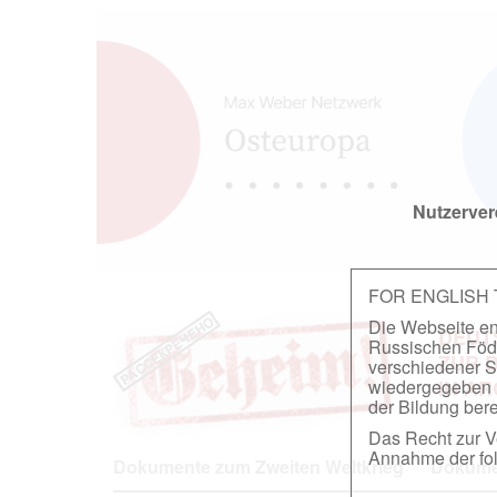
Nutzerver
FOR ENGLISH
Die Webseite ent
DEUT
Russischen Föder
ZUR 
verschiedener S
wiedergegeben u
IN A
der Bildung berei
Das Recht zur Ve
Annahme der fol
Dokumente zum Zweiten Weltkrieg
Dokumen