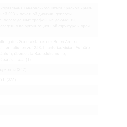
 to copying,
 Управления Генерального штаба Красной Армии:
erty are not subject
ей 223-й пехотной дивизии, допросы
в, переведенные трофейные документы,
ials (with regard to
сведения по организационной структуре и проч.
life in the narrow
mation subject to
altung des Generalstabes der Roten Armee:
es of handling
nformationen zur 223. Infanteriedivision, Verhöre
olved in this
ules by website
äufern, übersetzte Beutedokumente,
übersicht u.a.
(1)
окументы
(247)
ly once you
lich
(325)