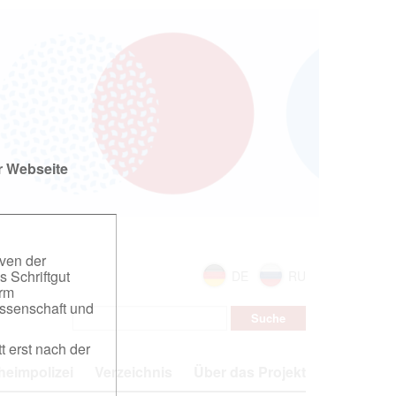
r Webseite
iven der
s Schriftgut
DE
RU
orm
ssenschaft und
t erst nach der
eimpolizei
Verzeichnis
Über das Projekt