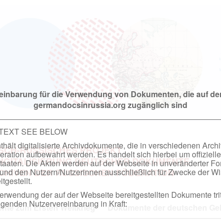
einbarung für die Verwendung von Dokumenten, die auf de
germandocsinrussia.org zugänglich sind
 TEXT SEE BELOW
hält digitalisierte Archivdokumente, die in verschiedenen Arch
SCH-RUSSISCHES PROJEKT
ation aufbewahrt werden. Es handelt sich hierbei um offizielle
DIGITALISIERUNG DEUTSCHER DOKUMENTE
taaten. Die Akten werden auf der Webseite in unveränderter F
nd den Nutzern/Nutzerinnen ausschließlich für Zwecke der Wi
RCHIVEN DER RUSSISCHEN FÖDERATION
tgestellt.
rwendung der auf der Webseite bereitgestellten Dokumente trit
genden Nutzervereinbarung in Kraft:
te zum Ersten Weltkrieg
Dokumente der deutschen Geh