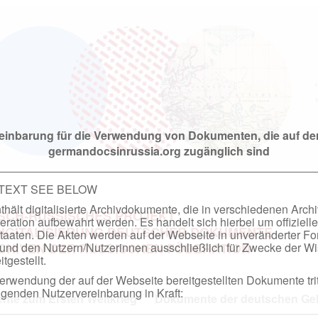
einbarung für die Verwendung von Dokumenten, die auf de
germandocsinrussia.org zugänglich sind
 TEXT SEE BELOW
hält digitalisierte Archivdokumente, die in verschiedenen Arch
SCH-RUSSISCHES PROJEKT
ation aufbewahrt werden. Es handelt sich hierbei um offizielle
DIGITALISIERUNG DEUTSCHER DOKUMENTE
taaten. Die Akten werden auf der Webseite in unveränderter F
nd den Nutzern/Nutzerinnen ausschließlich für Zwecke der Wi
RCHIVEN DER RUSSISCHEN FÖDERATION
tgestellt.
rwendung der auf der Webseite bereitgestellten Dokumente trit
genden Nutzervereinbarung in Kraft:
te zum Ersten Weltkrieg
Dokumente der deutschen Geh