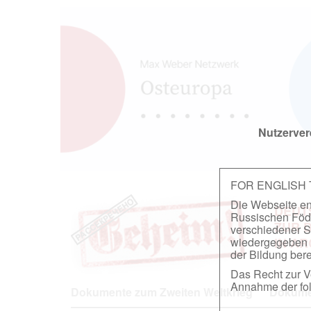
Nutzerver
FOR ENGLISH
Die Webseite ent
DEUT
Russischen Föder
ZUR 
verschiedener S
wiedergegeben u
IN A
der Bildung berei
Das Recht zur Ve
Annahme der fol
Dokumente zum Zweiten Weltkrieg
Dokumen