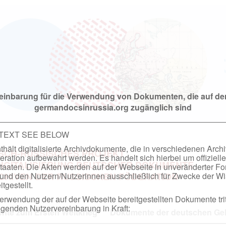
einbarung für die Verwendung von Dokumenten, die auf de
germandocsinrussia.org zugänglich sind
 TEXT SEE BELOW
hält digitalisierte Archivdokumente, die in verschiedenen Arch
SCH-RUSSISCHES PROJEKT
ation aufbewahrt werden. Es handelt sich hierbei um offizielle
DIGITALISIERUNG DEUTSCHER DOKUMENTE
taaten. Die Akten werden auf der Webseite in unveränderter F
nd den Nutzern/Nutzerinnen ausschließlich für Zwecke der Wi
RCHIVEN DER RUSSISCHEN FÖDERATION
tgestellt.
rwendung der auf der Webseite bereitgestellten Dokumente trit
genden Nutzervereinbarung in Kraft:
te zum Ersten Weltkrieg
Dokumente der deutschen Geh