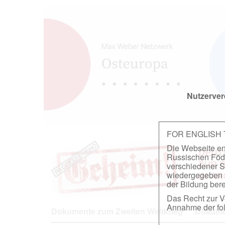
Nutzerver
FOR ENGLISH
Die Webseite ent
DEUT
Russischen Föder
ZUR 
verschiedener S
wiedergegeben u
IN A
der Bildung berei
Das Recht zur Ve
Annahme der fol
Dokumente zum Zweiten Weltkrieg
Dokumen