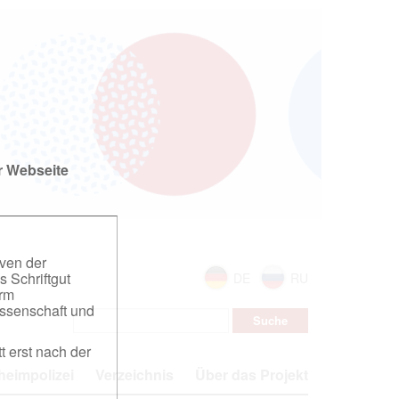
r Webseite
iven der
s Schriftgut
DE
RU
orm
ssenschaft und
t erst nach der
eimpolizei
Verzeichnis
Über das Projekt