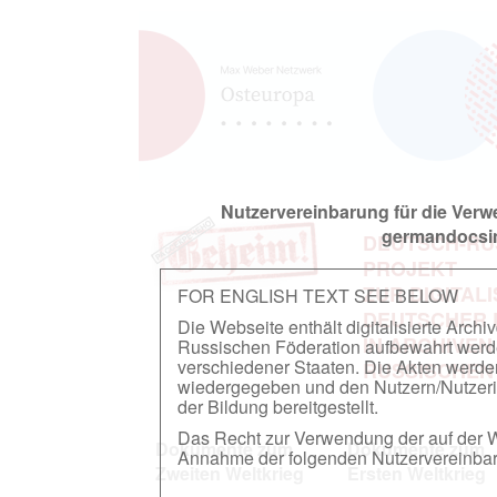
Nutzervereinbarung für die Ver
germandocsin
DEUTSCH-RU
PROJEKT
ZUR DIGITAL
FOR ENGLISH TEXT SEE BELOW
DEUTSCHER
Die Webseite enthält digitalisierte Arch
IN ARCHIVEN
Russischen Föderation aufbewahrt werden.
verschiedener Staaten. Die Akten werde
RUSSISCHEN
wiedergegeben und den Nutzern/Nutzeri
der Bildung bereitgestellt.
Das Recht zur Verwendung der auf der We
Dokumente zum
Dokumente zum
Annahme der folgenden Nutzervereinbaru
Zweiten Weltkrieg
Ersten Weltkrieg