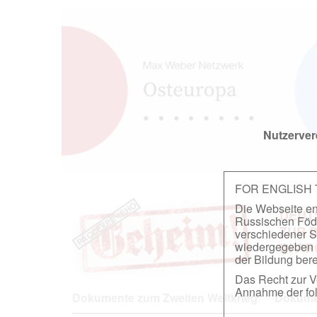
Nutzerver
FOR ENGLISH
Die Webseite ent
DEUT
Russischen Föder
ZUR 
verschiedener S
wiedergegeben u
IN A
der Bildung berei
Das Recht zur Ve
Annahme der fol
Dokumente zum Zweiten Weltkrieg
Dokumen