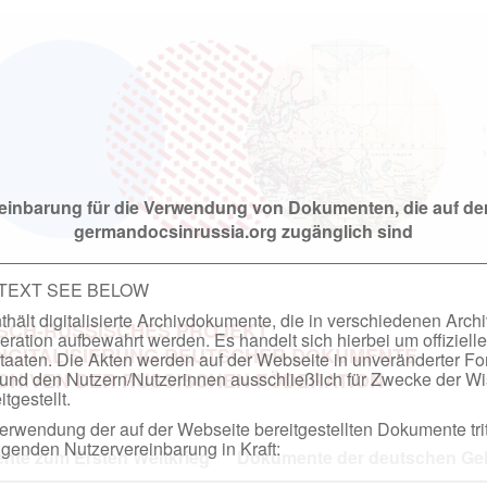
einbarung für die Verwendung von Dokumenten, die auf de
germandocsinrussia.org zugänglich sind
 TEXT SEE BELOW
hält digitalisierte Archivdokumente, die in verschiedenen Arch
SCH-RUSSISCHES PROJEKT
ation aufbewahrt werden. Es handelt sich hierbei um offizielle
DIGITALISIERUNG DEUTSCHER DOKUMENTE
taaten. Die Akten werden auf der Webseite in unveränderter F
nd den Nutzern/Nutzerinnen ausschließlich für Zwecke der Wi
RCHIVEN DER RUSSISCHEN FÖDERATION
tgestellt.
rwendung der auf der Webseite bereitgestellten Dokumente trit
genden Nutzervereinbarung in Kraft:
te zum Ersten Weltkrieg
Dokumente der deutschen Geh