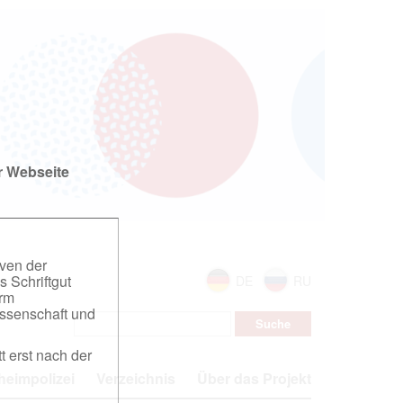
r Webseite
iven der
s Schriftgut
DE
RU
orm
ssenschaft und
t erst nach der
eimpolizei
Verzeichnis
Über das Projekt