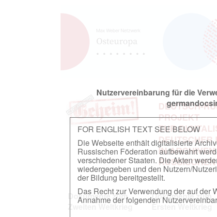
Nutzervereinbarung für die Ver
germandocsin
DEUTSCH-RU
PROJEKT
ZUR DIGITAL
FOR ENGLISH TEXT SEE BELOW
DEUTSCHER
Die Webseite enthält digitalisierte Arch
IN ARCHIVEN
Russischen Föderation aufbewahrt werden.
verschiedener Staaten. Die Akten werde
RUSSISCHEN
wiedergegeben und den Nutzern/Nutzeri
der Bildung bereitgestellt.
Das Recht zur Verwendung der auf der We
Dokumente zum
Dokumente zum
Annahme der folgenden Nutzervereinbaru
Zweiten Weltkrieg
Ersten Weltkrieg