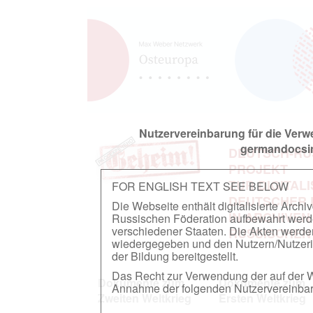
Nutzervereinbarung für die Ver
germandocsin
DEUTSCH-RU
PROJEKT
ZUR DIGITAL
FOR ENGLISH TEXT SEE BELOW
DEUTSCHER
Die Webseite enthält digitalisierte Arch
IN ARCHIVEN
Russischen Föderation aufbewahrt werden.
verschiedener Staaten. Die Akten werde
RUSSISCHEN
wiedergegeben und den Nutzern/Nutzeri
der Bildung bereitgestellt.
Das Recht zur Verwendung der auf der We
Dokumente zum
Dokumente zum
Annahme der folgenden Nutzervereinbaru
Zweiten Weltkrieg
Ersten Weltkrieg