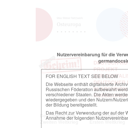
Nutzervereinbarung für die Ver
germandocsin
DEUTSCH-RU
PROJEKT
ZUR DIGITAL
FOR ENGLISH TEXT SEE BELOW
DEUTSCHER
Die Webseite enthält digitalisierte Arch
IN ARCHIVEN
Russischen Föderation aufbewahrt werden.
verschiedener Staaten. Die Akten werde
RUSSISCHEN
wiedergegeben und den Nutzern/Nutzeri
der Bildung bereitgestellt.
Das Recht zur Verwendung der auf der We
Dokumente zum
Dokumente zum
Annahme der folgenden Nutzervereinbaru
Zweiten Weltkrieg
Ersten Weltkrieg