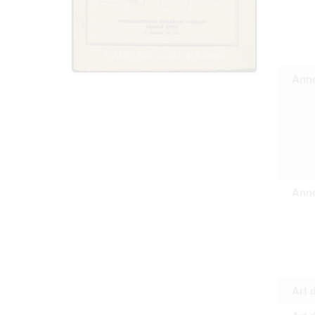
Personal da
distribution
Data related
to use or m
Regarding pe
performance 
sense of thi
Anno
data protect
Reproduction
The user ass
information 
website prod
users.
Anno
The right to fam
accept the terms
Art 