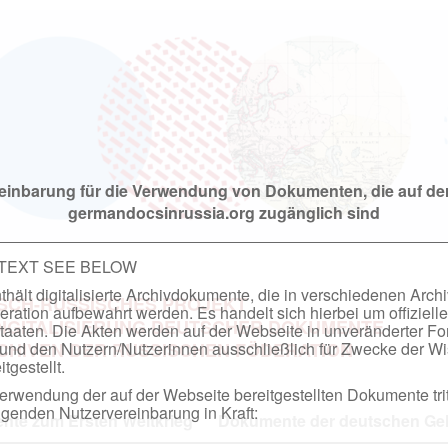
einbarung für die Verwendung von Dokumenten, die auf de
germandocsinrussia.org zugänglich sind
 TEXT SEE BELOW
hält digitalisierte Archivdokumente, die in verschiedenen Arch
SCH-RUSSISCHES PROJEKT
ation aufbewahrt werden. Es handelt sich hierbei um offizielle
DIGITALISIERUNG DEUTSCHER DOKUMENTE
taaten. Die Akten werden auf der Webseite in unveränderter F
nd den Nutzern/Nutzerinnen ausschließlich für Zwecke der Wi
RCHIVEN DER RUSSISCHEN FÖDERATION
tgestellt.
rwendung der auf der Webseite bereitgestellten Dokumente trit
genden Nutzervereinbarung in Kraft:
te zum Ersten Weltkrieg
Dokumente der deutschen Geh