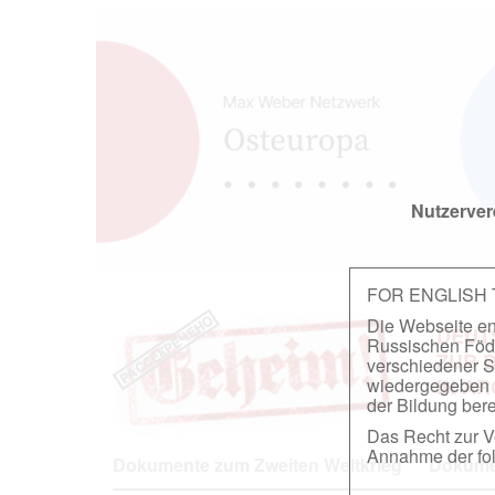
Nutzerver
FOR ENGLISH
Die Webseite ent
DEUT
Russischen Föder
ZUR 
verschiedener S
wiedergegeben u
IN A
der Bildung berei
Das Recht zur Ve
Annahme der fol
Dokumente zum Zweiten Weltkrieg
Dokumen