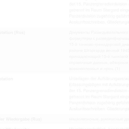
ta contained in documents published at the website shall not be subject
der 15. Panzergrenadierdivision
 or transfer to third parties in whatever form.
getrennt im Raum Stargard einge
 to private life of particular individuals, their private relations and prop
Panzerdivision zugehörig geführt,
ay otherwise be used in anonymous form only.
rsons that are historical figures of contemporary history or public offic
Auskunftsschreiben, Gliederungs
of their duties) these requirements are only applicable to their private 
s notion. Otherwise, the user assumes the obligation to duly treat infor
tation (Rus)
Документы Разведывательного
ion.
формуляры с развединформаци
 of documents related to individuals is not allowed.
15-й танково-гренадерской див
umes legal responsibility before affected parties in case privacy or rul
subject to data protection are breached. Individuals or organizations inv
районе Штаргарда весной 1945 
uction shall be free from all and any liability for breach of the above r
принадлежащий 15-й танковой 
справочные данные, обзорные 
военнопленных и проч.
(1)
tation
Unterlagen der Aufklärungsverw
iliarize with documents made available at the website arises on
Erfassungsbögen mit Aufklärung
 hereof.
der 15. Panzergrenadierdivision
getrennt im Raum Stargard einge
Panzerdivision zugehörig geführt,
Auskunftsschreiben, Gliederungs
der Wiedergabe (Rus)
машинописные, рукописные д