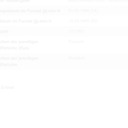
der Wiedergabe
Maschinenschriftlich, handschrift
ngsdatum im Format jjjj-mm-tt
01.02.1945
(14)
atum im Format jjjj-mm-tt
15.03.1945
(20)
tzahl
10
(180)
chen der jeweiligen
Русский
iftstücke (Rus)
chen der jeweiligen
Russisch
iftstücke
Embed