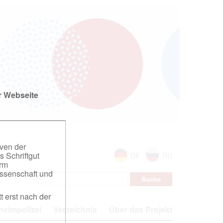
r Webseite
iven der
s Schriftgut
DE
RU
orm
ssenschaft und
t erst nach der
eimpolizei
Verzeichnis
Über das Projekt