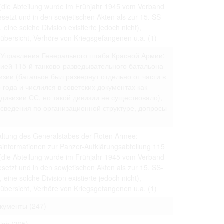
 to copying,
 (die Abteilung wurde im Frühjahr 1945 vom Verband
setzt und in den sowjetischen Akten als zur 15. SS-
erty are not subject
 eine solche Division existierte jedoch nicht),
ials (with regard to
übersicht, Verhöre von Kriegsgefangenen u.a.
(1)
life in the narrow
mation subject to
 Управления Генерального штаба Красной Армии:
ей 115-й танково-разведывательного батальона
изии (батальон был развернут отдельно от части в
es of handling
olved in this
года и числился в советских документах как
ules by website
дивизии СС, но такой дивизии не существовало),
сведения по организационной структуре, допросы
altung des Generalstabes der Roten Armee:
ly once you
sinformationen zur Panzer-Aufklärungsabteilung 115
 (die Abteilung wurde im Frühjahr 1945 vom Verband
setzt und in den sowjetischen Akten als zur 15. SS-
 eine solche Division existierte jedoch nicht),
übersicht, Verhöre von Kriegsgefangenen u.a.
(1)
окументы
(247)