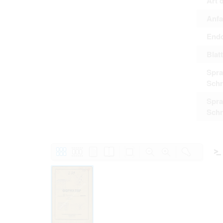
Art 
Anfa
Endd
Blat
Spra
Schr
Spra
Schr