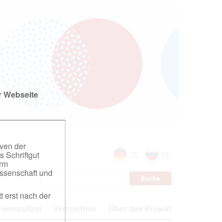
r Webseite
iven der
s Schriftgut
DE
RU
orm
ssenschaft und
t erst nach der
eimpolizei
Verzeichnis
Über das Projekt