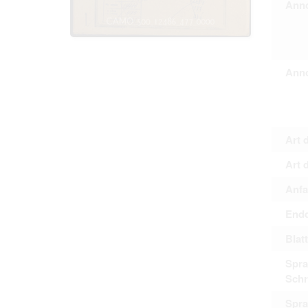
Anno
Personal da
distribution
Data related
to use or m
Regarding pe
performance 
Anno
sense of thi
data protect
Reproduction
The user ass
information 
website prod
Art 
users.
Art 
Anfa
The right to fam
accept the terms
Endd
Blat
Spra
Schr
Spra