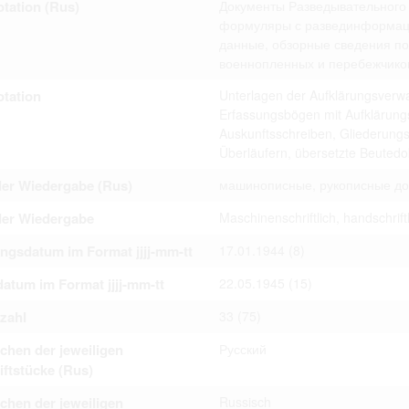
tation (Rus)
Документы Разведывательного
ta contained in documents published at the website shall not be subject
формуляры с развединформаци
 or transfer to third parties in whatever form.
 to private life of particular individuals, their private relations and prop
данные, обзорные сведения по
ay otherwise be used in anonymous form only.
военнопленных и перебежчико
rsons that are historical figures of contemporary history or public offic
of their duties) these requirements are only applicable to their private 
tation
Unterlagen der Aufklärungsverw
s notion. Otherwise, the user assumes the obligation to duly treat infor
ion.
Erfassungsbögen mit Aufklärungsi
 of documents related to individuals is not allowed.
Auskunftsschreiben, Gliederung
umes legal responsibility before affected parties in case privacy or rul
Überläufern, übersetzte Beuted
subject to data protection are breached. Individuals or organizations inv
uction shall be free from all and any liability for breach of the above r
der Wiedergabe (Rus)
машинописные, рукописные до
der Wiedergabe
Maschinenschriftlich, handschrif
ngsdatum im Format jjjj-mm-tt
17.01.1944
(8)
iliarize with documents made available at the website arises on
 hereof.
atum im Format jjjj-mm-tt
22.05.1945
(15)
tzahl
33
(75)
chen der jeweiligen
Русский
iftstücke (Rus)
chen der jeweiligen
Russisch