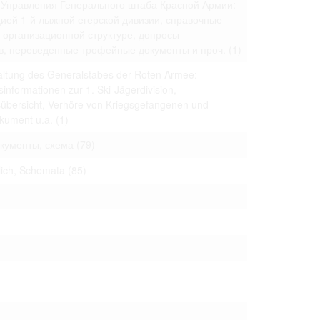
 Управления Генерального штаба Красной Армии:
 to copying,
ей 1-й лыжной егерской дивизии, справочные
erty are not subject
 организационной структуре, допросы
в, переведенные трофейные документы и проч.
(1)
ials (with regard to
life in the narrow
altung des Generalstabes der Roten Armee:
mation subject to
nformationen zur 1. Ski-Jägerdivision,
sübersicht, Verhöre von Kriegsgefangenen und
es of handling
okument u.a.
(1)
olved in this
ules by website
кументы, схема
(79)
tlich, Schemata
(85)
ly once you