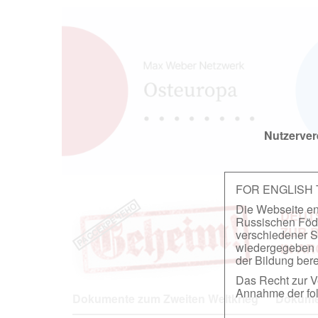
Nutzerver
FOR ENGLISH
Die Webseite ent
DEUT
Russischen Föder
ZUR 
verschiedener S
wiedergegeben u
IN A
der Bildung berei
Das Recht zur Ve
Annahme der fol
Dokumente zum Zweiten Weltkrieg
Dokumen