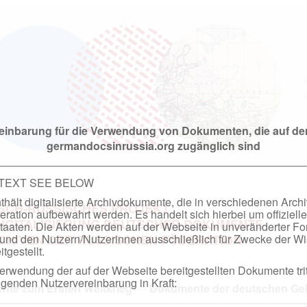
einbarung für die Verwendung von Dokumenten, die auf de
germandocsinrussia.org zugänglich sind
 TEXT SEE BELOW
hält digitalisierte Archivdokumente, die in verschiedenen Arch
SCH-RUSSISCHES PROJEKT
ation aufbewahrt werden. Es handelt sich hierbei um offizielle
DIGITALISIERUNG DEUTSCHER DOKUMENTE
taaten. Die Akten werden auf der Webseite in unveränderter F
nd den Nutzern/Nutzerinnen ausschließlich für Zwecke der Wi
RCHIVEN DER RUSSISCHEN FÖDERATION
tgestellt.
rwendung der auf der Webseite bereitgestellten Dokumente trit
genden Nutzervereinbarung in Kraft:
te zum Ersten Weltkrieg
Dokumente der deutschen Geh