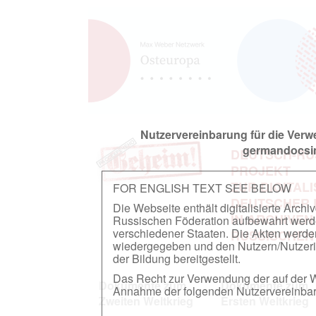
Nutzervereinbarung für die Ver
germandocsin
DEUTSCH-RU
PROJEKT
ZUR DIGITAL
FOR ENGLISH TEXT SEE BELOW
DEUTSCHER
Die Webseite enthält digitalisierte Arch
IN ARCHIVEN
Russischen Föderation aufbewahrt werden.
verschiedener Staaten. Die Akten werde
RUSSISCHEN
wiedergegeben und den Nutzern/Nutzeri
der Bildung bereitgestellt.
Das Recht zur Verwendung der auf der We
Dokumente zum
Dokumente zum
Annahme der folgenden Nutzervereinbaru
Zweiten Weltkrieg
Ersten Weltkrieg