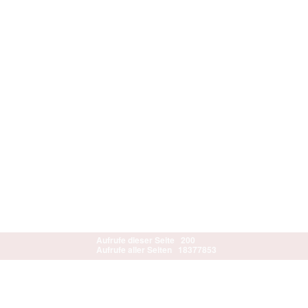
Aufrufe dieser Seite
200
Aufrufe aller Seiten
18377853