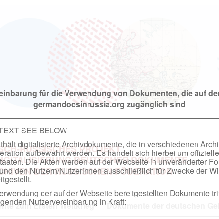
einbarung für die Verwendung von Dokumenten, die auf de
germandocsinrussia.org zugänglich sind
 TEXT SEE BELOW
hält digitalisierte Archivdokumente, die in verschiedenen Arch
SCH-RUSSISCHES PROJEKT
ation aufbewahrt werden. Es handelt sich hierbei um offizielle
DIGITALISIERUNG DEUTSCHER DOKUMENTE
taaten. Die Akten werden auf der Webseite in unveränderter F
nd den Nutzern/Nutzerinnen ausschließlich für Zwecke der Wi
RCHIVEN DER RUSSISCHEN FÖDERATION
tgestellt.
rwendung der auf der Webseite bereitgestellten Dokumente trit
genden Nutzervereinbarung in Kraft:
te zum Ersten Weltkrieg
Dokumente der deutschen Geh