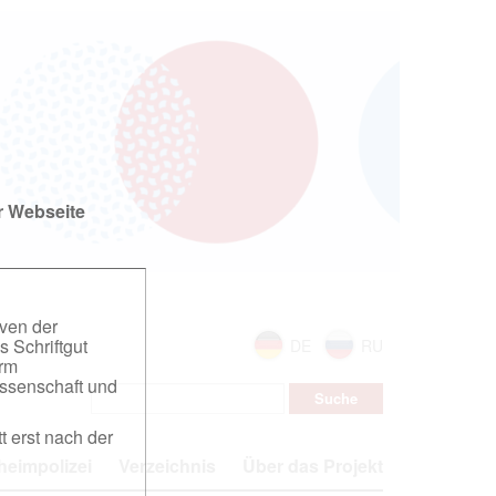
r Webseite
iven der
s Schriftgut
DE
RU
orm
ssenschaft und
t erst nach der
eimpolizei
Verzeichnis
Über das Projekt