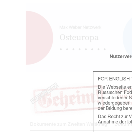
Nutzerver
FOR ENGLISH
Die Webseite ent
DEUT
Russischen Föder
ZUR 
verschiedener S
wiedergegeben u
IN A
der Bildung berei
Das Recht zur Ve
Annahme der fol
Dokumente zum Zweiten Weltkrieg
Dokumen