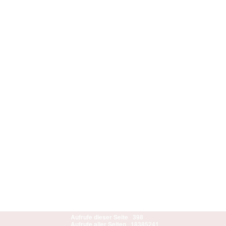
Aufrufe dieser Seite
398
Aufrufe aller Seiten
18385241