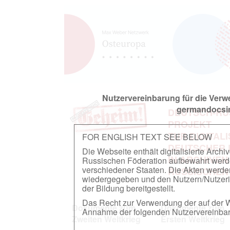
Nutzervereinbarung für die Ver
germandocsin
DEUTSCH-RU
PROJEKT
ZUR DIGITAL
FOR ENGLISH TEXT SEE BELOW
DEUTSCHER
Die Webseite enthält digitalisierte Arch
IN ARCHIVEN
Russischen Föderation aufbewahrt werden.
verschiedener Staaten. Die Akten werde
RUSSISCHEN
wiedergegeben und den Nutzern/Nutzeri
der Bildung bereitgestellt.
Das Recht zur Verwendung der auf der We
Dokumente zum
Dokumente zum
Annahme der folgenden Nutzervereinbaru
Zweiten Weltkrieg
Ersten Weltkrieg