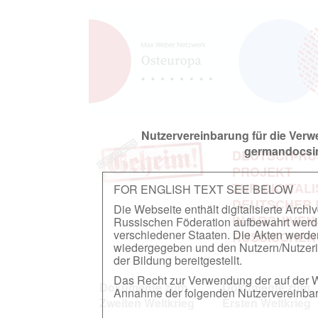
Nutzervereinbarung für die Ver
germandocsin
DEUTSCH-RU
PROJEKT
ZUR DIGITAL
FOR ENGLISH TEXT SEE BELOW
DEUTSCHER
Die Webseite enthält digitalisierte Arch
IN ARCHIVEN
Russischen Föderation aufbewahrt werden.
verschiedener Staaten. Die Akten werde
RUSSISCHEN
wiedergegeben und den Nutzern/Nutzeri
der Bildung bereitgestellt.
Das Recht zur Verwendung der auf der We
Dokumente zum
Dokumente zum
Annahme der folgenden Nutzervereinbaru
Zweiten Weltkrieg
Ersten Weltkrieg