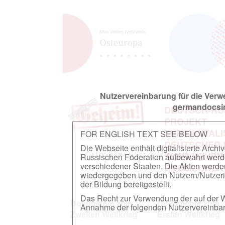
Nutzervereinbarung für die Ver
germandocsin
DEUTSCH-RU
PROJEKT
ZUR DIGITAL
FOR ENGLISH TEXT SEE BELOW
DEUTSCHER
Die Webseite enthält digitalisierte Arch
IN ARCHIVEN
Russischen Föderation aufbewahrt werden.
verschiedener Staaten. Die Akten werde
RUSSISCHEN
wiedergegeben und den Nutzern/Nutzeri
der Bildung bereitgestellt.
Das Recht zur Verwendung der auf der We
Dokumente zum
Dokumente zum
Annahme der folgenden Nutzervereinbaru
Zweiten Weltkrieg
Ersten Weltkrieg