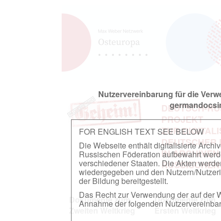
Nutzervereinbarung für die Ver
germandocsin
DEUTSCH-RU
PROJEKT
ZUR DIGITAL
FOR ENGLISH TEXT SEE BELOW
DEUTSCHER
Die Webseite enthält digitalisierte Arch
IN ARCHIVEN
Russischen Föderation aufbewahrt werden.
verschiedener Staaten. Die Akten werde
RUSSISCHEN
wiedergegeben und den Nutzern/Nutzeri
der Bildung bereitgestellt.
Das Recht zur Verwendung der auf der We
Dokumente zum
Dokumente zum
Annahme der folgenden Nutzervereinbaru
Zweiten Weltkrieg
Ersten Weltkrieg