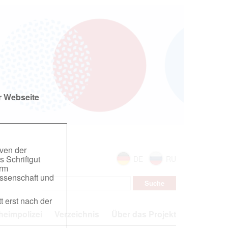
r Webseite
iven der
s Schriftgut
DE
RU
orm
ssenschaft und
t erst nach der
eimpolizei
Verzeichnis
Über das Projekt