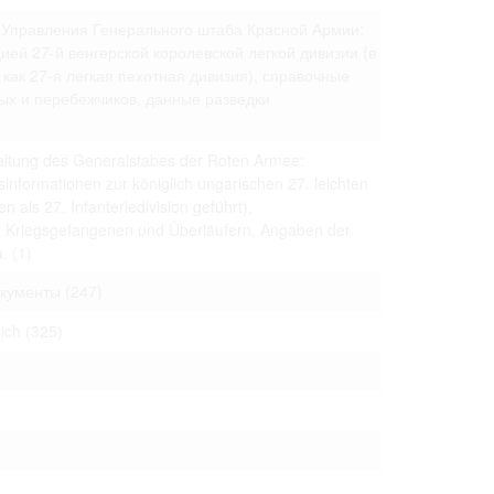
 to copying,
 Управления Генерального штаба Красной Армии:
erty are not subject
й 27-й венгерской королевской легкой дивизии (в
 как 27-я легкая пехотная дивизия), справочные
ials (with regard to
х и перебежчиков, данные разведки
life in the narrow
mation subject to
altung des Generalstabes der Roten Armee:
es of handling
informationen zur königlich ungarischen 27. leichten
olved in this
n als 27. Infanteriedivision geführt),
ules by website
n Kriegsgefangenen und Überläufern, Angaben der
a.
(1)
окументы
(247)
ly once you
lich
(325)