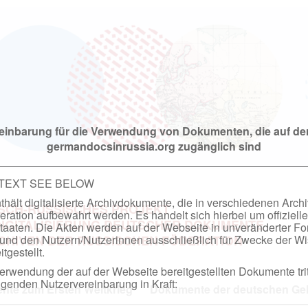
einbarung für die Verwendung von Dokumenten, die auf de
germandocsinrussia.org zugänglich sind
 TEXT SEE BELOW
hält digitalisierte Archivdokumente, die in verschiedenen Arch
SCH-RUSSISCHES PROJEKT
ation aufbewahrt werden. Es handelt sich hierbei um offizielle
DIGITALISIERUNG DEUTSCHER DOKUMENTE
taaten. Die Akten werden auf der Webseite in unveränderter F
nd den Nutzern/Nutzerinnen ausschließlich für Zwecke der Wi
RCHIVEN DER RUSSISCHEN FÖDERATION
tgestellt.
rwendung der auf der Webseite bereitgestellten Dokumente trit
genden Nutzervereinbarung in Kraft:
te zum Ersten Weltkrieg
Dokumente der deutschen Geh