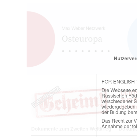
Nutzerver
FOR ENGLISH
Die Webseite ent
DEUT
Russischen Föder
ZUR 
verschiedener S
wiedergegeben u
IN A
der Bildung berei
Das Recht zur Ve
Annahme der fol
Dokumente zum Zweiten Weltkrieg
Dokumen