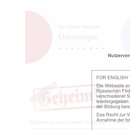
Nutzerver
FOR ENGLISH
Die Webseite ent
DEUT
Russischen Föder
ZUR 
verschiedener S
wiedergegeben u
IN A
der Bildung berei
Das Recht zur Ve
Annahme der fol
Dokumente zum Zweiten Weltkrieg
Dokumen