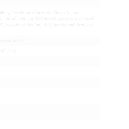
 to copying,
altung des Generalstabes der Roten Armee:
erty are not subject
sinformationen zur SS-Panzerbrigade „Gross“ (auch
ials (with regard to
t), Auskunftsschreiben, Auszüge aus Verhören von
life in the narrow
mation subject to
окументы
(247)
es of handling
olved in this
lich
(325)
ules by website
ly once you