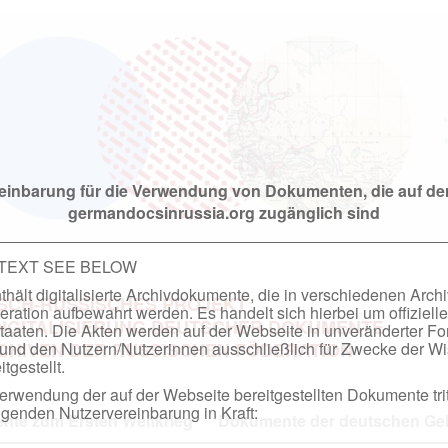
einbarung für die Verwendung von Dokumenten, die auf de
germandocsinrussia.org zugänglich sind
 TEXT SEE BELOW
hält digitalisierte Archivdokumente, die in verschiedenen Arch
SCH-RUSSISCHES PROJEKT
ation aufbewahrt werden. Es handelt sich hierbei um offizielle
DIGITALISIERUNG DEUTSCHER DOKUMENTE
taaten. Die Akten werden auf der Webseite in unveränderter F
nd den Nutzern/Nutzerinnen ausschließlich für Zwecke der Wi
RCHIVEN DER RUSSISCHEN FÖDERATION
tgestellt.
rwendung der auf der Webseite bereitgestellten Dokumente trit
genden Nutzervereinbarung in Kraft:
te zum Ersten Weltkrieg
Dokumente der deutschen Geh