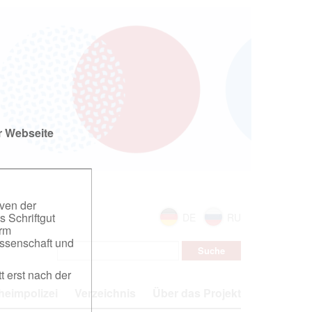
r Webseite
iven der
s Schriftgut
DE
RU
orm
ssenschaft und
t erst nach der
eimpolizei
Verzeichnis
Über das Projekt