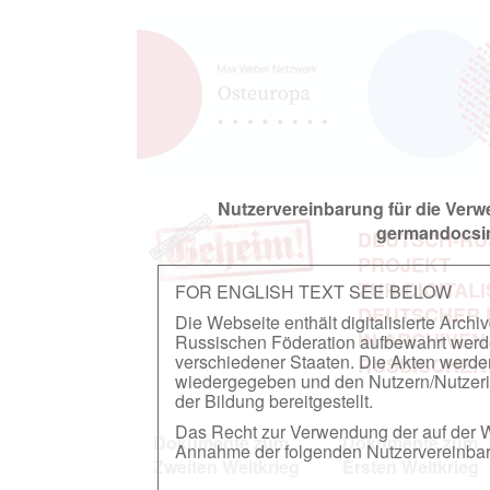
Nutzervereinbarung für die Ver
germandocsin
DEUTSCH-RU
PROJEKT
ZUR DIGITAL
FOR ENGLISH TEXT SEE BELOW
DEUTSCHER
Die Webseite enthält digitalisierte Arch
IN ARCHIVEN
Russischen Föderation aufbewahrt werden.
verschiedener Staaten. Die Akten werde
RUSSISCHEN
wiedergegeben und den Nutzern/Nutzeri
der Bildung bereitgestellt.
Das Recht zur Verwendung der auf der We
Dokumente zum
Dokumente zum
Annahme der folgenden Nutzervereinbaru
Zweiten Weltkrieg
Ersten Weltkrieg