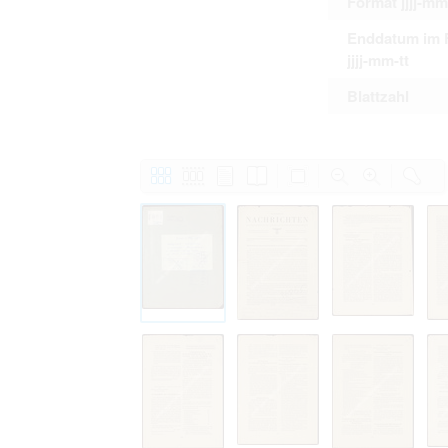
Format jjjj-mm
Enddatum im 
jjjj-mm-tt
Blattzahl