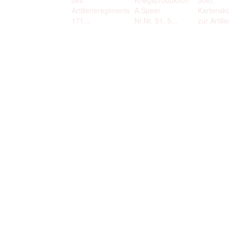
Artillerieregiments
A.Speer
Kartenski
171...
Nr.Nr. 51, 5...
zur Artiller