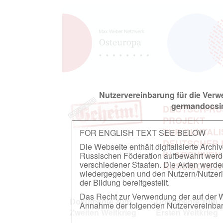
Nutzervereinbarung für die Ver
germandocsin
DEUTSCH-RU
PROJEKT
ZUR DIGITAL
FOR ENGLISH TEXT SEE BELOW
DEUTSCHER
Die Webseite enthält digitalisierte Arch
IN ARCHIVEN
Russischen Föderation aufbewahrt werden.
verschiedener Staaten. Die Akten werde
RUSSISCHEN
wiedergegeben und den Nutzern/Nutzeri
der Bildung bereitgestellt.
Das Recht zur Verwendung der auf der We
Dokumente zum
Dokumente zum
Annahme der folgenden Nutzervereinbaru
Zweiten Weltkrieg
Ersten Weltkrieg