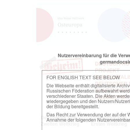
Nutzervereinbarung für die Ver
germandocsin
DEUTSCH-RU
PROJEKT
ZUR DIGITAL
FOR ENGLISH TEXT SEE BELOW
DEUTSCHER
Die Webseite enthält digitalisierte Arch
IN ARCHIVEN
Russischen Föderation aufbewahrt werden.
verschiedener Staaten. Die Akten werde
RUSSISCHEN
wiedergegeben und den Nutzern/Nutzeri
der Bildung bereitgestellt.
Das Recht zur Verwendung der auf der We
Dokumente zum
Dokumente zum
Annahme der folgenden Nutzervereinbaru
Zweiten Weltkrieg
Ersten Weltkrieg