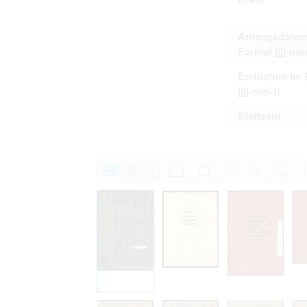
Anfangsdatum
Format jjjj-mm
Enddatum im 
jjjj-mm-tt
Blattzahl