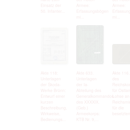
Einsatz der
Armee:
Armee:
50. Infanter...
Erfassungsbögen
Erfassun
mi...
mi...
Akte 118:
Akte 633.
Akte 116.
Unterlagen
Unterlagen
des
der Škoda-
der Ia-
Reichsko
Werke Brünn:
Abteilung des
für Ostla
Entwurf einer
Generalkommandos
Lohse an
kurzen
des XXXXIX.
Reichsmin
Beschreibung,
(Geb.)
für die
Wirkweise,
Armeekorps:
besetzten
Bedienungs...
KTB Nr. 9,...