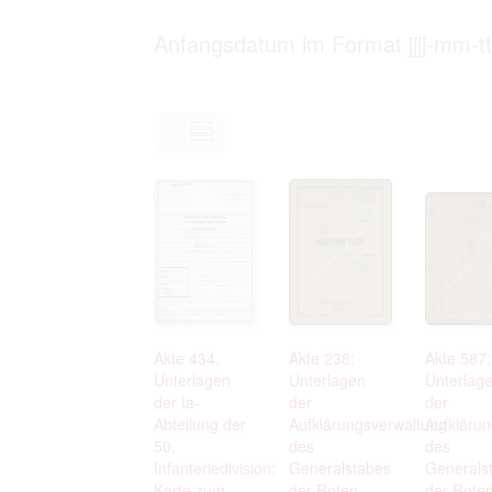
Personal data contained in documents p
distribution or transfer to third parties 
Anfangsdatum im Format jjjj-mm-tt
Data related to private life of particular
to use or may otherwise be used in an
Regarding persons that are historical fi
performance of their duties) these requi
sense of this notion. Otherwise, the use
data protection.
Reproduction of documents related to in
The user assumes legal responsibility b
information subject to data protection a
website production shall be free from al
users.
The right to familiarize with documents 
accept the terms hereof.
Akte 434.
Akte 238:
Akte 587:
Unterlagen
Unterlagen
Unterlag
der Ia-
der
der
Abteilung der
Aufklärungsverwaltung
Aufkläru
50.
des
des
Infanteriedivision:
Generalstabes
Generals
Karte zum
der Roten
der Rote