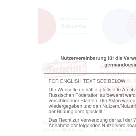
Nutzervereinbarung für die Ver
germandocsin
DEUTSCH-RU
PROJEKT
ZUR DIGITAL
FOR ENGLISH TEXT SEE BELOW
DEUTSCHER
Die Webseite enthält digitalisierte Arch
IN ARCHIVEN
Russischen Föderation aufbewahrt werden.
verschiedener Staaten. Die Akten werde
RUSSISCHEN
wiedergegeben und den Nutzern/Nutzeri
der Bildung bereitgestellt.
Das Recht zur Verwendung der auf der We
Dokumente zum
Dokumente zum
Annahme der folgenden Nutzervereinbaru
Zweiten Weltkrieg
Ersten Weltkrieg