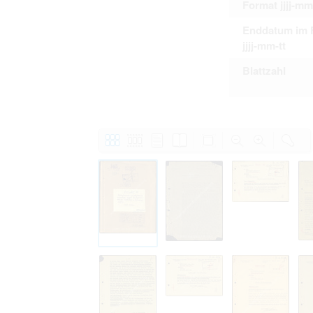
Format jjjj-mm
Enddatum im 
jjjj-mm-tt
Blattzahl