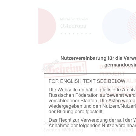
Nutzervereinbarung für die Ver
germandocsin
DEUTSCH-RU
PROJEKT
ZUR DIGITAL
FOR ENGLISH TEXT SEE BELOW
DEUTSCHER
Die Webseite enthält digitalisierte Arch
IN ARCHIVEN
Russischen Föderation aufbewahrt werden.
verschiedener Staaten. Die Akten werde
RUSSISCHEN
wiedergegeben und den Nutzern/Nutzeri
der Bildung bereitgestellt.
Das Recht zur Verwendung der auf der We
Dokumente zum
Dokumente zum
Annahme der folgenden Nutzervereinbaru
Zweiten Weltkrieg
Ersten Weltkrieg