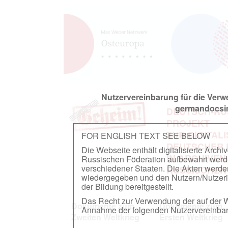
Nutzervereinbarung für die Ver
germandocsin
DEUTSCH-RU
PROJEKT
ZUR DIGITAL
FOR ENGLISH TEXT SEE BELOW
DEUTSCHER
Die Webseite enthält digitalisierte Arch
IN ARCHIVEN
Russischen Föderation aufbewahrt werden.
verschiedener Staaten. Die Akten werde
RUSSISCHEN
wiedergegeben und den Nutzern/Nutzeri
der Bildung bereitgestellt.
Das Recht zur Verwendung der auf der We
Dokumente zum
Dokumente zum
Annahme der folgenden Nutzervereinbaru
Zweiten Weltkrieg
Ersten Weltkrieg