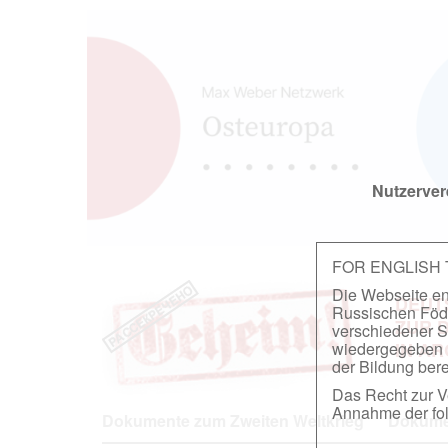
Nutzerver
FOR ENGLISH
Die Webseite ent
DEUT
Russischen Föder
ZUR 
verschiedener S
wiedergegeben u
IN A
der Bildung berei
Das Recht zur Ve
Annahme der fol
Dokumente zum Zweiten Weltkrieg
Dokumen