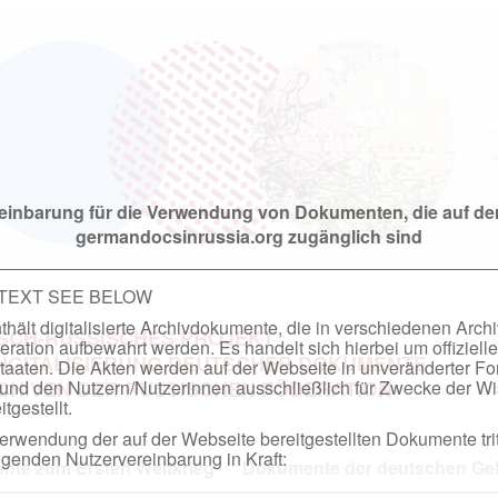
einbarung für die Verwendung von Dokumenten, die auf de
germandocsinrussia.org zugänglich sind
 TEXT SEE BELOW
hält digitalisierte Archivdokumente, die in verschiedenen Arch
SCH-RUSSISCHES PROJEKT
ation aufbewahrt werden. Es handelt sich hierbei um offizielle
DIGITALISIERUNG DEUTSCHER DOKUMENTE
taaten. Die Akten werden auf der Webseite in unveränderter F
nd den Nutzern/Nutzerinnen ausschließlich für Zwecke der Wi
RCHIVEN DER RUSSISCHEN FÖDERATION
tgestellt.
rwendung der auf der Webseite bereitgestellten Dokumente trit
genden Nutzervereinbarung in Kraft:
te zum Ersten Weltkrieg
Dokumente der deutschen Geh