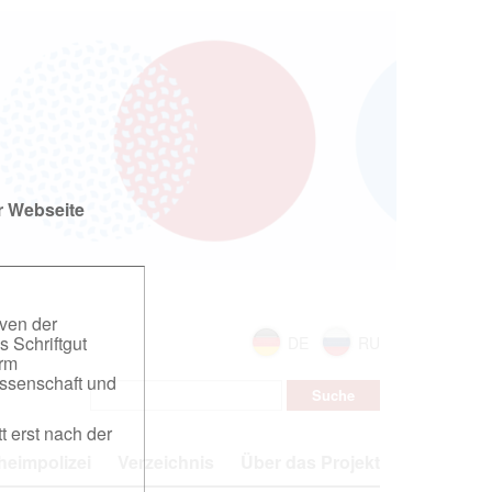
r Webseite
iven der
s Schriftgut
DE
RU
orm
ssenschaft und
t erst nach der
eimpolizei
Verzeichnis
Über das Projekt