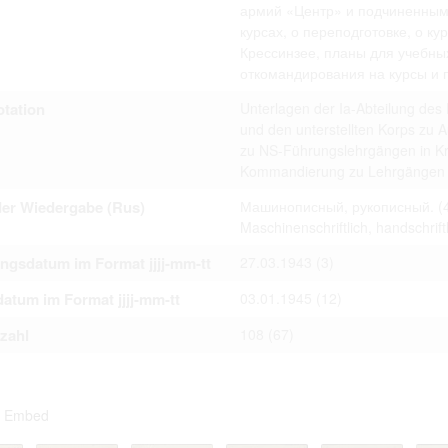
армий «Центр» и подчиненным
ta contained in documents published at the website shall not be subject
 or transfer to third parties in whatever form.
курсах, о переподготовке, о к
 to private life of particular individuals, their private relations and prop
Крессинзее, планы для учебны
ay otherwise be used in anonymous form only.
откомандирования на курсы и 
rsons that are historical figures of contemporary history or public offic
of their duties) these requirements are only applicable to their private 
s notion. Otherwise, the user assumes the obligation to duly treat infor
tation
Unterlagen der Ia-Abteilung des
ion.
und den unterstellten Korps zu 
 of documents related to individuals is not allowed.
zu NS-Führungslehrgängen in Krös
umes legal responsibility before affected parties in case privacy or rul
Kommandierung zu Lehrgängen 
subject to data protection are breached. Individuals or organizations inv
uction shall be free from all and any liability for breach of the above r
der Wiedergabe (Rus)
Машинописный, рукописный.
(
Maschinenschriftlich, handschriftl
ngsdatum im Format jjjj-mm-tt
27.03.1943
(3)
iliarize with documents made available at the website arises on
 hereof.
atum im Format jjjj-mm-tt
03.01.1945
(12)
tzahl
108
(67)
Embed