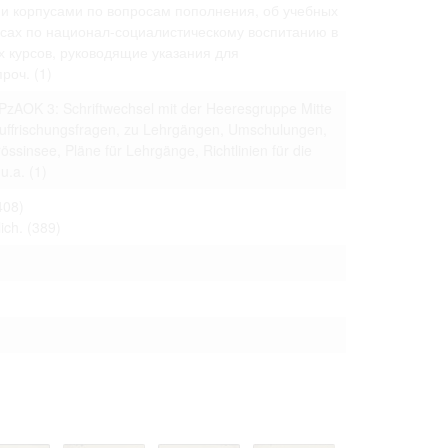
и корпусами по вопросам пополнения, об учебных
 to copying,
урсах по национал-социалистическому воспитанию в
erty are not subject
х курсов, руководящие указания для
проч.
(1)
ials (with regard to
life in the narrow
mation subject to
 PzAOK 3: Schriftwechsel mit der Heeresgruppe Mitte
Auffrischungsfragen, zu Lehrgängen, Umschulungen,
sinsee, Pläne für Lehrgänge, Richtlinien für die
es of handling
u.a.
(1)
olved in this
ules by website
408)
ich.
(389)
ly once you