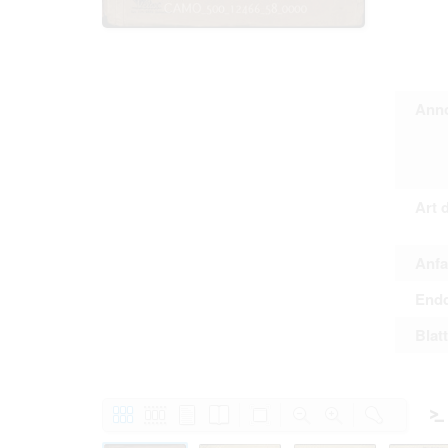
Personal da
distribution
Data related
to use or m
Regarding pe
performance 
sense of thi
Anno
data protect
Reproduction
The user ass
information 
website prod
users.
Art 
Anfa
The right to fam
accept the terms
Endd
Blat