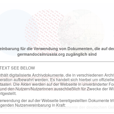
einbarung für die Verwendung von Dokumenten, die auf de
germandocsinrussia.org zugänglich sind
 TEXT SEE BELOW
hält digitalisierte Archivdokumente, die in verschiedenen Arch
SCH-RUSSISCHES PROJEKT
ation aufbewahrt werden. Es handelt sich hierbei um offizielle
DIGITALISIERUNG DEUTSCHER DOKUMENTE
taaten. Die Akten werden auf der Webseite in unveränderter F
nd den Nutzern/Nutzerinnen ausschließlich für Zwecke der Wi
RCHIVEN DER RUSSISCHEN FÖDERATION
tgestellt.
rwendung der auf der Webseite bereitgestellten Dokumente trit
genden Nutzervereinbarung in Kraft:
te zum Ersten Weltkrieg
Dokumente der deutschen Geh