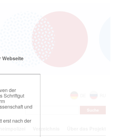
r Webseite
iven der
s Schriftgut
DE
RU
orm
ssenschaft und
t erst nach der
eimpolizei
Verzeichnis
Über das Projekt