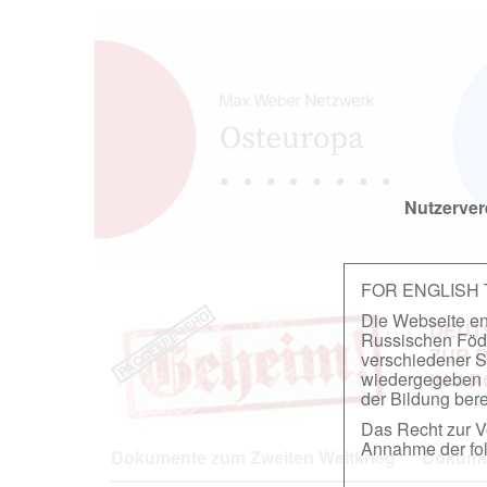
Nutzerver
FOR ENGLISH
Die Webseite ent
DEUT
Russischen Föder
ZUR 
verschiedener S
wiedergegeben u
IN A
der Bildung berei
Das Recht zur Ve
Annahme der fol
Dokumente zum Zweiten Weltkrieg
Dokumen