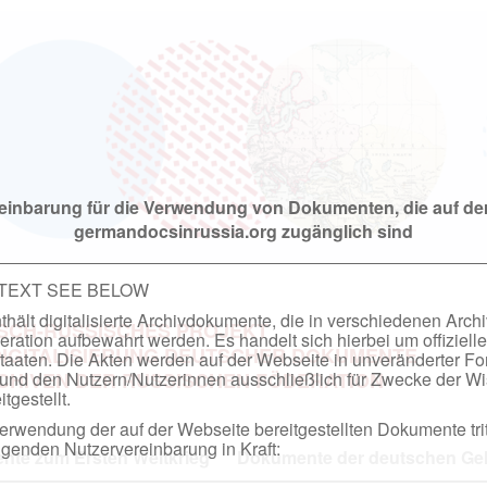
einbarung für die Verwendung von Dokumenten, die auf de
germandocsinrussia.org zugänglich sind
 TEXT SEE BELOW
hält digitalisierte Archivdokumente, die in verschiedenen Arch
SCH-RUSSISCHES PROJEKT
ation aufbewahrt werden. Es handelt sich hierbei um offizielle
DIGITALISIERUNG DEUTSCHER DOKUMENTE
taaten. Die Akten werden auf der Webseite in unveränderter F
nd den Nutzern/Nutzerinnen ausschließlich für Zwecke der Wi
RCHIVEN DER RUSSISCHEN FÖDERATION
tgestellt.
rwendung der auf der Webseite bereitgestellten Dokumente trit
genden Nutzervereinbarung in Kraft:
te zum Ersten Weltkrieg
Dokumente der deutschen Geh