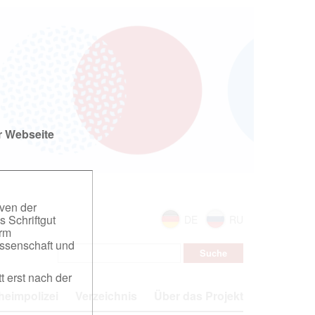
r Webseite
iven der
s Schriftgut
DE
RU
orm
ssenschaft und
t erst nach der
eimpolizei
Verzeichnis
Über das Projekt