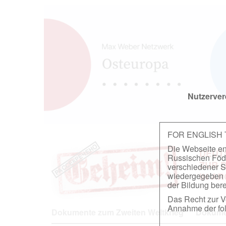
Nutzerver
FOR ENGLISH
Die Webseite ent
DEUT
Russischen Föder
ZUR 
verschiedener S
wiedergegeben u
IN A
der Bildung berei
Das Recht zur Ve
Annahme der fol
Dokumente zum Zweiten Weltkrieg
Dokumen