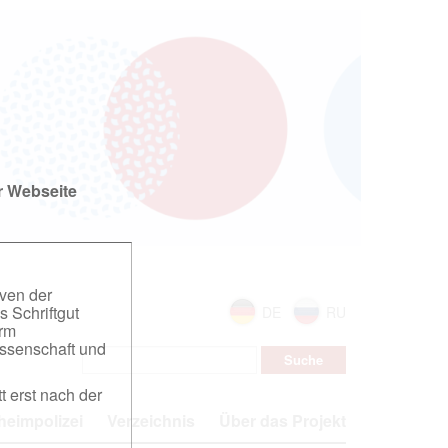
r Webseite
iven der
s Schriftgut
DE
RU
orm
ssenschaft und
t erst nach der
eimpolizei
Verzeichnis
Über das Projekt