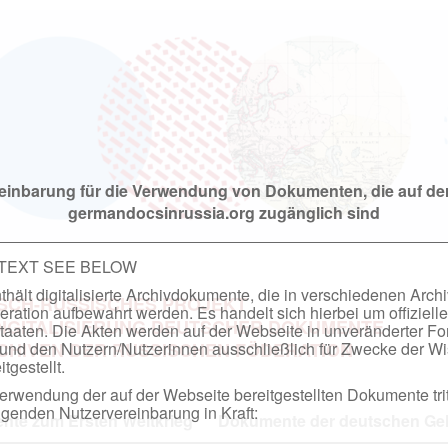
einbarung für die Verwendung von Dokumenten, die auf de
germandocsinrussia.org zugänglich sind
 TEXT SEE BELOW
hält digitalisierte Archivdokumente, die in verschiedenen Arch
SCH-RUSSISCHES PROJEKT
ation aufbewahrt werden. Es handelt sich hierbei um offizielle
DIGITALISIERUNG DEUTSCHER DOKUMENTE
taaten. Die Akten werden auf der Webseite in unveränderter F
nd den Nutzern/Nutzerinnen ausschließlich für Zwecke der Wi
RCHIVEN DER RUSSISCHEN FÖDERATION
tgestellt.
rwendung der auf der Webseite bereitgestellten Dokumente trit
genden Nutzervereinbarung in Kraft:
te zum Ersten Weltkrieg
Dokumente der deutschen Geh