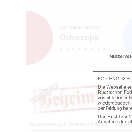
Nutzerver
FOR ENGLISH
Die Webseite ent
DEUT
Russischen Föder
ZUR 
verschiedener S
wiedergegeben u
IN A
der Bildung berei
Das Recht zur Ve
Annahme der fol
Dokumente zum Zweiten Weltkrieg
Dokumen