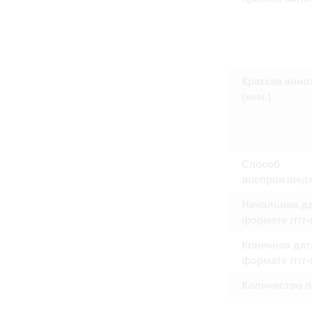
Право на ознакомление с документами
принятия условий настоящего соглаш
Краткая анно
(нем.)
Способ
воспроизвед
Начальная да
формате гггг
Конечная дат
формате гггг
Количество 