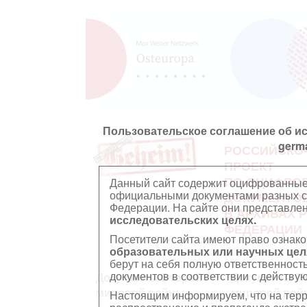
Пользовательское соглашение об и
germ
РОССИЙСКО
ПРОЕКТ
ПО ОЦИФРО
Данный сайт содержит оцифрованные
официальными документами разных ст
ДОКУМЕНТО
Федерации. На сайте они представл
В АРХИВАХ 
исследовательских целях.
ФЕДЕРАЦИИ
Посетители сайта имеют право ознако
образовательных или научных цел
берут на себя полную ответственност
документов в соответствии с действ
Документы Второй
Документы П
мировой войны
мировой вой
Настоящим информируем, что на тер