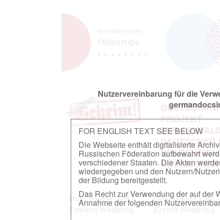
Nutzervereinbarung für die Ver
germandocsin
DEUTSCH-RU
PROJEKT
ZUR DIGITAL
FOR ENGLISH TEXT SEE BELOW
DEUTSCHER
Die Webseite enthält digitalisierte Arch
IN ARCHIVEN
Russischen Föderation aufbewahrt werden.
verschiedener Staaten. Die Akten werde
RUSSISCHEN
wiedergegeben und den Nutzern/Nutzeri
der Bildung bereitgestellt.
Das Recht zur Verwendung der auf der We
Dokumente zum
Dokumente zum
Annahme der folgenden Nutzervereinbaru
Zweiten Weltkrieg
Ersten Weltkrieg