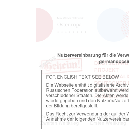
Nutzervereinbarung für die Ver
germandocsin
DEUTSCH-RU
PROJEKT
ZUR DIGITAL
FOR ENGLISH TEXT SEE BELOW
DEUTSCHER
Die Webseite enthält digitalisierte Arch
IN ARCHIVEN
Russischen Föderation aufbewahrt werden.
verschiedener Staaten. Die Akten werde
RUSSISCHEN
wiedergegeben und den Nutzern/Nutzeri
der Bildung bereitgestellt.
Das Recht zur Verwendung der auf der We
Dokumente zum
Dokumente zum
Annahme der folgenden Nutzervereinbaru
Zweiten Weltkrieg
Ersten Weltkrieg