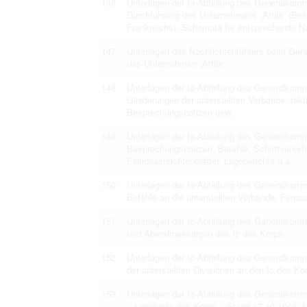
146
Unterlagen der Ia-Abteilung des Generalkom
Durchführung des Unternehmens „Attila“ (Bes
Frankreichs), Schemata für entsprechende N
147
Unterlagen des Nachrichtenführers beim Ge
das Unternehmen „Attila“.
148
Unterlagen der Ia-Abteilung des Generalko
Gliederungen der unterstellten Verbände, ta
Besprechungsnotizen usw.
149
Unterlagen der Ia-Abteilung des Generalko
Besprechungsnotizen, Befehle, Schriftverke
Feindnachrichtenblätter, Lageberichte u.a.
150
Unterlagen der Ia-Abteilung des Generalko
Befehle an die unterstellten Verbände, Ferns
151
Unterlagen der Ic-Abteilung des Generalko
und Abendmeldungen des Ic des Korps.
152
Unterlagen der Ic-Abteilung des Generalko
der unterstellten Divisionen an den Ic des Ko
153
Unterlagen der Ia-Abteilung des Generalko
– Lagekarte des Korps – Stand 17.10.1944, 