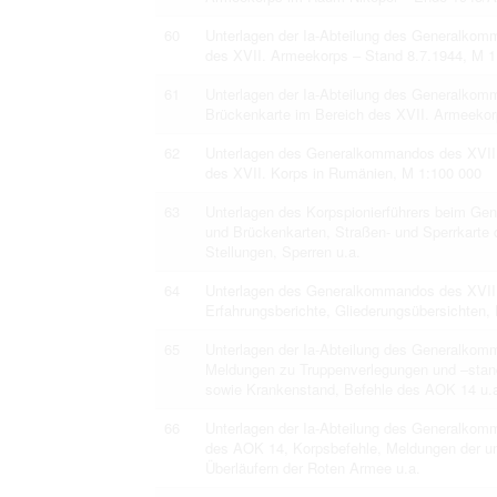
60
Unterlagen der Ia-Abteilung des Generalkom
des XVII. Armeekorps – Stand 8.7.1944, M 1
61
Unterlagen der Ia-Abteilung des Generalkom
Brückenkarte im Bereich des XVII. Armeekorp
62
Unterlagen des Generalkommandos des XVII. 
des XVII. Korps in Rumänien, M 1:100 000
63
Unterlagen des Korpspionierführers beim G
und Brückenkarten, Straßen- und Sperrkarte 
Stellungen, Sperren u.a.
64
Unterlagen des Generalkommandos des XVIII.
Erfahrungsberichte, Gliederungsübersichten, 
65
Unterlagen der Ia-Abteilung des Generalkom
Meldungen zu Truppenverlegungen und –stand
sowie Krankenstand, Befehle des AOK 14 u.
66
Unterlagen der Ia-Abteilung des Generalkom
des AOK 14, Korpsbefehle, Meldungen der un
Überläufern der Roten Armee u.a.