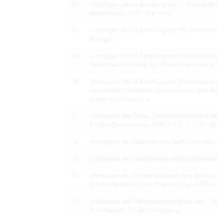
67
Unterlagen der Ia-Abteilung der 1. Gebirgsdi
Armeekorps, 20.5.-13.6.1940
68
Unterlagen der Ia-Abteilung der 56. Infanteri
Anlagen
69
Unterlagen der Ia-Abteilung der Generalko
Gefechtsberichte der 81. Infanteriedivision u
70
Unterlagen der Ia-Abteilung der Generalkom
unterstellten Verbände, Informationen über 
sowie nach Kreta u.a.
71
Unterlagen des Stellv. Generalkommandos des
Feldzeugkommandos 1944 Teil II: 1.7.-31.12
72
Unterlagen der Gebirgskorps-Nachrichtenabte
73
Unterlagen der Gebirgskorps-Nachrichtenabte
74
Unterlagen des Oberquartiermeisters beim 
Erfahrungsbericht zum Polenfeldzug, KTB vo
75
Unterlagen des Oberquartiermeisters beim 
Anordnungen für die Versorgung