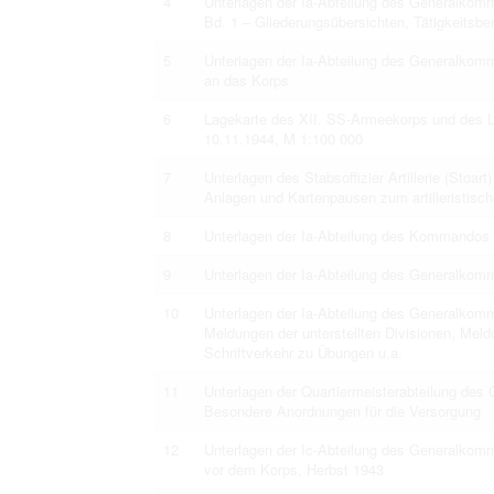
4
Unterlagen der Ia-Abteilung des Generalko
Bd. 1 – Gliederungsübersichten, Tätigkeitsber
5
Unterlagen der Ia-Abteilung des Generalkom
an das Korps
6
Lagekarte des XII. SS-Armeekorps und des 
10.11.1944, M 1:100 000
7
Unterlagen des Stabsoffizier Artillerie (Stoar
Anlagen und Kartenpausen zum artilleristisch
8
Unterlagen der Ia-Abteilung des Kommandos d
9
Unterlagen der Ia-Abteilung des Generalkomm
10
Unterlagen der Ia-Abteilung des Generalkom
Meldungen der unterstellten Divisionen, Me
Schriftverkehr zu Übungen u.a.
11
Unterlagen der Quartiermeisterabteilung de
Besondere Anordnungen für die Versorgung
12
Unterlagen der Ic-Abteilung des Generalkom
vor dem Korps, Herbst 1943