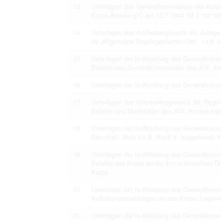
13
Unterlagen des Generalkommandos der Korps-
Korps-Abteilung C am 12.7.1944, M 1:100 00
14
Unterlagen des Artillerieregiments 49: Anlage
49 „Allgemeine Angelegenheiten Ost“, 14.8.-
15
Unterlagen der Ia-Abteilung des Generalko
Befehle des Generalkommandos des XIV. Ar
16
Unterlagen der Ia-Abteilung des Generalko
17
Unterlagen des Infanterieregiments 33: Regi
Befehle und Merkblätter des XIV. Armeekorp
18
Unterlagen der Ia-Abteilung des Generalko
Abschnitt, Akte VII B, Buch 4: ausgehende 
19
Unterlagen der Ia-Abteilung des Generalko
Befehle des Korps an die ihm unterstellten 
Korps
20
Unterlagen der Ia-Abteilung des Generalko
Aufklärungsmeldungen an das Korps, Lageme
21
Unterlagen der Ia-Abteilung des Generalko