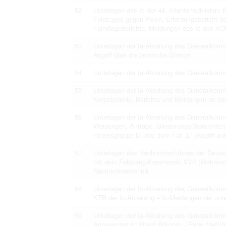
52
Unterlagen des Ic der 44. Infanteriedivision: 
Feldzuges gegen Polen, Erfahrungsbericht de
Feindlageberichte, Meldungen des Ic des AO
53
Unterlagen der Ia-Abteilung des Generalkom
Angriff über die polnische Grenze
54
Unterlagen der Ia-Abteilung des Generalkom
55
Unterlagen der Ia-Abteilung des Generalkom
Korpsbefehle, Berichte und Meldungen an d
56
Unterlagen der Ia-Abteilung des Generalkom
Weisungen, Anträge, Gliederungsübersichten
Heeresgruppe B usw. zum Fall „L“ (Angriff auf
57
Unterlagen des Nachrichtenführers der Deut
mit dem Feldzeug-Kommando XVII (Wehrkreis 
Nachrichtentechnik.
58
Unterlagen der Ic-Abteilung des Generalko
KTB der Ic-Abteilung – Ic-Meldungen der unt
59
Unterlagen der Ia-Abteilung des Generalkom
Armeekorps im Raum Nikopol – Ende 1943/A