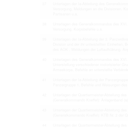
37
Unterlagen der Ia-Abteilung des Generalkom
Versorgung, Meldungen an die Divisionen, K
Partisanen u.a.
38
Unterlagen des Generalkommandos des XVI.
Versorgung, Korpsbefehle u.a.
39
Unterlagen der Ia-Abteilung der 3. Panzerdi
Division und der ihr unterstellten Einheiten
des AOK , Meldungen der Luftaufklärung, An
40
Unterlagen des Generalkommandos des XVI. 
Unterstellung verschiedener motorisierter Gru
Armeekorps, Befehle an unterstellte Verbänd
41
Unterlagen der Ia-Abteilung der Panzergrupp
Panzergruppe 1, Befehle und Weisungen des
42
Unterlagen der Quartiermeister-Abteilung 
(Generalkommando Kneffel): Anlagenband (a) 
43
Unterlagen der Quartiermeister-Abteilung 
(Generalkommando Kneffel): KTB Nr. 2 der Qu
44
Unterlagen der Quartiermeister-Abteilung 