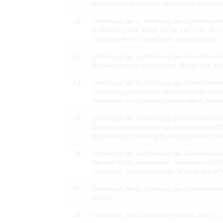
unterstellten Divisionen, Meldungen des Korp
22
Unterlagen der Ic-Abteilung des Generalkomm
Ic-Abteilung des Korps für die Zeit vom 18.1
Jugoslawien mit beigefügten Kartenanlagen
23
Unterlagen der Ia-Abteilung des Generalkom
Wegeerkundung in Rumänien, Befehl des AOK
24
Unterlagen der Ia-Abteilung des Generalko
Gliederungsübersichten, Besprechungsnotize
Weisungen zur Niederschlagung des Putsche
25
Unterlagen der Ia-Abteilung des Generalko
Gliederungsübersichten von Verbänden und E
Anordnungen zum Angriff auf Jugoslawien, Be
26
Unterlagen der Ia-Abteilung des Generalko
der dem Korps unterstellten Verbände und Ei
Divisionen, Divisionsbefehle, Befehle des AO
27
Unterlagen der Ia-Abteilung des Generalkom
und 15
28
Unterlagen des Generalkommandos des XV. 