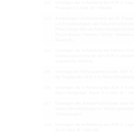
212
Unterlagen der Ia-Abteilung des AOK 2: Lag
Pinsk am 6.3.1944, M 1:300.000.
213
Anweisungen und Denkschrift des XI. Flieger-
und Einsatzaufgaben der Fallschirmschützeng
Roten Armee über die Fallschirmjäger-Divisio
Panzerdivision "Hermann Göring", Vernehmun
Russisch).
214
Unterlagen der Ia-Abteilung des Höheren Art
Gliederungsschema der dem AOK 4 unterstehe
eingesetzten Artillerie.
215
Unterlage der Führungsabteilung des AOK 4:
der Truppen des AOK 4 im Raum Königsberg-H
216
Unterlagen der Ic-Abteilung des AOK 4: Kart
Raum Heiligenbeil, Stand 10.3.1945, M 1:100
217
Unterlagen des Armee-Pionierführers beim A
sowie Fährverbindungen im Handlungsstreife
(Südostungarn).
218
Unterlagen der Ia-Abteilung des AOK 6: Lag
24.10.1944, M 1:300.000.