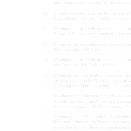
eine Übung der Artillerie des XX. Armeekorp
91
Schriftverkehr der deutschen Marine- und Sc
Seeschifffahrt am Schwarzen Meer in der Ze
92
Unterlagen der Ia-Abteilung des Generalkom
Kampf im Brückenkopf Scharpilowka und das
93
Unterlagen der Ia-Abteilung des Generalkom
Weisungen des AOK 3 u.a.
94
Unterlagen der Ia-Abteilung des Generalkom
des Korps über den Feldzug in Polen
95
Unterlagen des Oberquartiermeisters des St
(Wehrkreiskommando XXI): Weisungen zur Auf
Auflösung von Wehrmachtskommandanturen
96
Unterlagen des Feldzeugkommandos des Ste
Armeekorps (Wehrkreis XXI – Posen): Anlagen
Feldzeugkommandos XXI für den Januar 19
97
Anordnungen und Schriftverkehr des Oberko
Marinebehörden über die Forschungsarbeit a
sowie über administrative und organisations