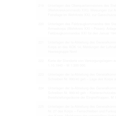
219
Unterlagen des Oberquartiermeisters des St
(Wehrkreiskommando XXI): Weisungen zur Auf
Feindlage im Wehrkreis XXI, zur Gasschutzau
220
Unterlagen des Feldzeugkommandos des Ste
Armeekorps (Wehrkreis XXI – Posen): Anlage
Feldzeugkommandos XXI für den Januar 19
221
Unterlagen der Ia-Abteilung des Generalko
Korps an das AOK 14, Meldungen der Luftnah
Heeresgruppe Nord
222
Karte der Standorte von Versorgungslagern a
1.10.1940 – M 1:300 000.
223
Unterlagen der Ia-Abteilung des Generalko
Schreiben Nr. 990/40 geh – Lage des Korps 
224
Unterlagen der Ia-Abteilung des Generalko
Schreiben Nr. 990/40 geh – Küstenschutzabsc
Bereitstellungsräume der Eingreiftruppen, M
225
Unterlagen der Ia-Abteilung des Generalko
Nr. 27 des Korps – Fernschreiben und Funks
das Korps, Meldungen der unterstellten Verb