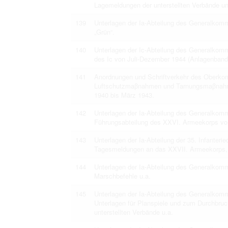
Lagemeldungen der unterstellten Verbände un
139
Unterlagen der Ia-Abteilung des Generalko
„Grün“.
140
Unterlagen der Ic-Abteilung des Generalk
des Ic von Juli-Dezember 1944 (Anlagenban
141
Anordnungen und Schriftverkehr des Oberko
Luftschutzmaβnahmen und Tarnungsmaβnahme
1940 bis März 1943.
142
Unterlagen der Ia-Abteilung des Generalko
Führungsabteilung des XXVI. Armeekorps vo
143
Unterlagen der Ia-Abteilung der 35. Infanter
Tagesmeldungen an das XXVII. Armeekorps, 
144
Unterlagen der Ia-Abteilung des Generalko
Marschbefehle u.a.
145
Unterlagen der Ia-Abteilung des Generalko
Unterlagen für Planspiele und zum Durchbruc
unterstellten Verbände u.a.