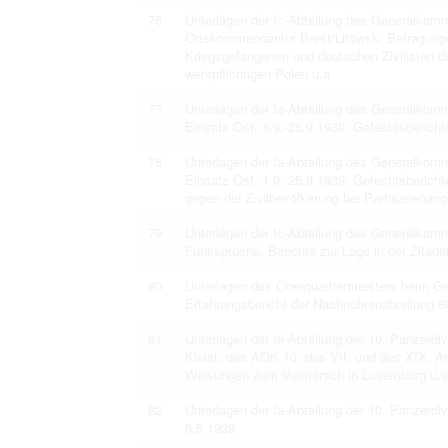
76
Unterlagen der Ic-Abteilung des Generalkom
Ortskommandantur Brest/Litowsk, Befragung
Kriegsgefangenen und deutschen Zivilisten d
wehrpflichtigen Polen u.a.
77
Unterlagen der Ia-Abteilung des Generalko
Einsatz Ost, 1.9.-25.9.1939: Gefechtsberich
78
Unterlagen der Ia-Abteilung des Generalko
Einsatz Ost, 1.9.-25.9.1939: Gefechtsberic
gegen die Zivilbevölkerung bei Partisanenangr
79
Unterlagen der Ic-Abteilung des Generalkom
Funksprüche, Berichte zur Lage in der Zitade
80
Unterlagen des Oberquartiermeisters beim 
Erfahrungsbericht der Nachrichtenabteilung 
81
Unterlagen der Ia-Abteilung der 10. Panzerd
Kleist, des AOK 10, des VII. und des XIX. 
Weisungen zum Vormarsch in Luxemburg u.a
82
Unterlagen der Ia-Abteilung der 10. Panzerd
6.5.1939