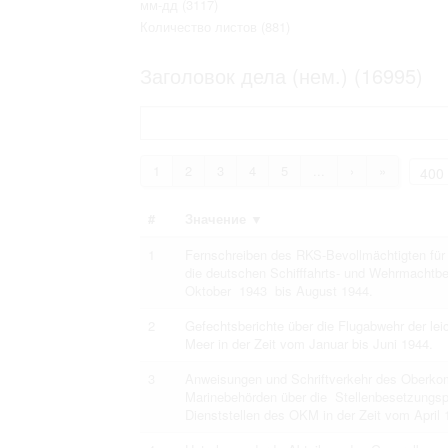
мм-дд
(3117)
Право на ознакомление с документами
Количество листов
(881)
принятия условий настоящего соглаш
Заголовок дела (нем.) (16995)
1
2
3
4
5
...
›
»
#
Значение
▼
1
Fernschreiben des RKS-Bevollmächtigten für 
die deutschen Schifffahrts- und Wehrmachtb
Oktober 1943 bis August 1944.
2
Gefechtsberichte über die Flugabwehr der l
Meer in der Zeit vom Januar bis Juni 1944.
3
Anweisungen und Schriftverkehr des Oberko
Marinebehörden über die Stellenbesetzungsp
Dienststellen des OKM in der Zeit vom April