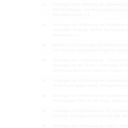
83
Unterlagen der Ic Abteilung des Generalko
Abendmeldungen, Vernehmungsberichte franz
Beutedokumenten u.a.
84
Unterlagen der Ia-Abteilung des Generalko
unterstellte Verbände, Befehle der Panzergru
Armeekorps u.a.
85
Befehle und Anordnungen des Oberkommandos
und Ämte für verschiedene Fragen in der Z
86
Unterlagen der Ia-Abteilung der 1. Panzerdi
Meldungen der der Division unterstellten Ein
Gliederungsübersichten britischer Truppen u.
87
Unterlagen der Ia-Abteilung des Generalko
an die Panzergruppe Kleist, Funksprüche u.a
88
Unterlagen der Ia-Abteilung des Generalko
Panzergruppe Kleist an das Korps, Meldungen
89
Unterlagen der Ia-Abteilung der 10. Panzerdiv
Einheiten, Aufträge und Befehle des XIX. Ar
90
Unterlagen der Ia-Abteilung des AOK 7: Materi