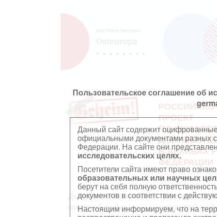
Пользовательское соглашение об и
germ
РОССИЙСКО
ПРОЕКТ
ПО ОЦИФРО
Данный сайт содержит оцифрованные
официальными документами разных ст
ДОКУМЕНТО
Федерации. На сайте они представл
В АРХИВАХ 
исследовательских целях.
ФЕДЕРАЦИИ
Посетители сайта имеют право ознако
образовательных или научных цел
берут на себя полную ответственност
документов в соответствии с действ
Документы Второй
Документы П
мировой войны
мировой вой
Настоящим информируем, что на тер