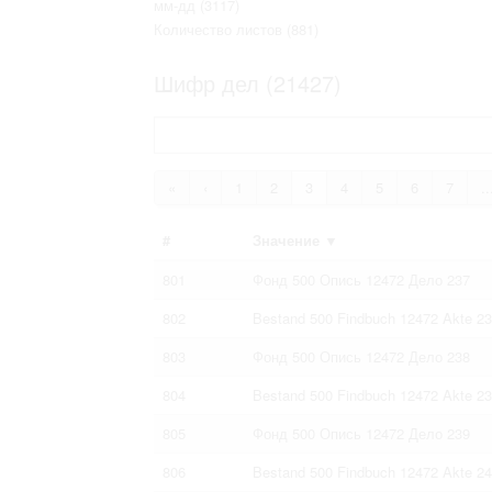
мм-дд
(3117)
Право на ознакомление с документами
Количество листов
(881)
принятия условий настоящего соглаш
Шифр дел (21427)
«
‹
1
2
3
4
5
6
7
..
#
Значение
▼
801
Фонд 500 Опись 12472 Дело 237
802
Bestand 500 Findbuch 12472 Akte 2
803
Фонд 500 Опись 12472 Дело 238
804
Bestand 500 Findbuch 12472 Akte 2
805
Фонд 500 Опись 12472 Дело 239
806
Bestand 500 Findbuch 12472 Akte 2